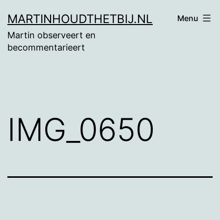
Ga
MARTINHOUDTHETBIJ.NL
Menu
naar
Martin observeert en
de
becommentarieert
inhoud
IMG_0650