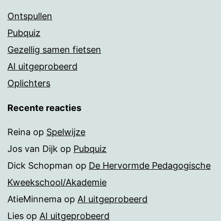
Ontspullen
Pubquiz
Gezellig samen fietsen
AI uitgeprobeerd
Oplichters
Recente reacties
Reina
op
Spelwijze
Jos van Dijk
op
Pubquiz
Dick Schopman
op
De Hervormde Pedagogische
Kweekschool/Akademie
AtieMinnema
op
AI uitgeprobeerd
Lies
op
AI uitgeprobeerd