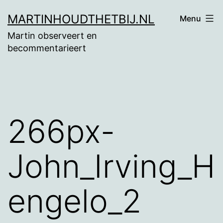
Ga
MARTINHOUDTHETBIJ.NL
Menu
naar
Martin observeert en
de
becommentarieert
inhoud
266px-
John_Irving_H
engelo_2