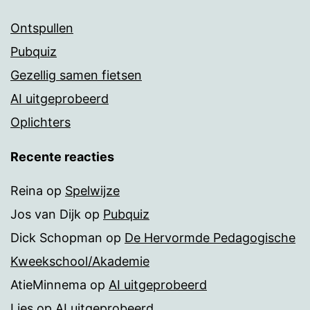
Ontspullen
Pubquiz
Gezellig samen fietsen
AI uitgeprobeerd
Oplichters
Recente reacties
Reina
op
Spelwijze
Jos van Dijk
op
Pubquiz
Dick Schopman
op
De Hervormde Pedagogische
Kweekschool/Akademie
AtieMinnema
op
AI uitgeprobeerd
Lies
op
AI uitgeprobeerd