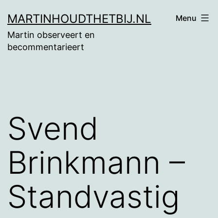
Ga
MARTINHOUDTHETBIJ.NL
Menu
naar
Martin observeert en
de
becommentarieert
inhoud
Svend
Brinkmann –
Standvastig