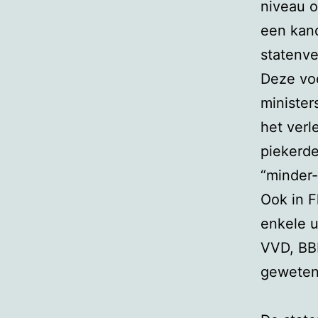
niveau o
een kan
statenve
Deze voe
minister
het verl
piekerde
“minder-
Ook in F
enkele u
VVD, BB
geweten