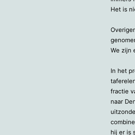
Het is 
Overigen
genomen 
We zijn 
In het p
taferele
fractie 
naar De
uitzonde
combinee
hij er is