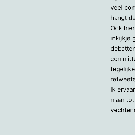
veel com
hangt de
Ook hier
inkijkje
debatten
committe
tegelijk
retweet
Ik ervaa
maar tot
vechtend