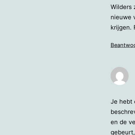
Wilders 
nieuwe v
krijgen. 
Beantwo
Je hebt 
beschrev
en de ve
gebeurt,