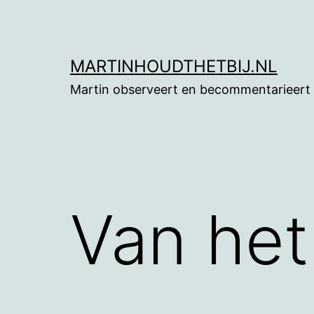
Ga
naar
de
MARTINHOUDTHETBIJ.NL
inhoud
Martin observeert en becommentarieert
Van het