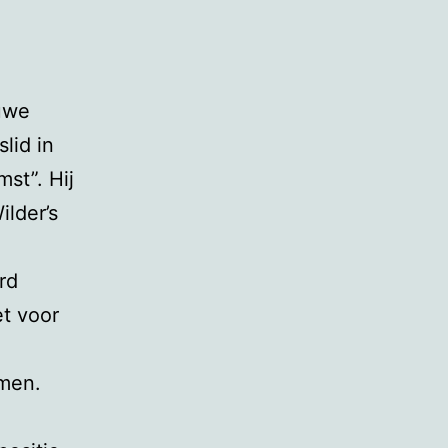
euwe
lid in
st”. Hij
ilder’s
rd
et voor
men.