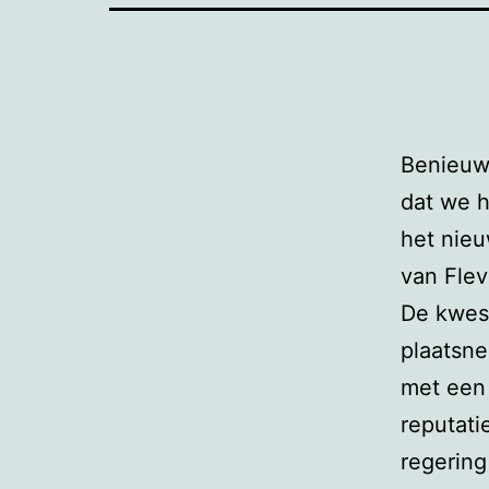
Benieuwd
dat we 
het nieu
van Flev
De kwest
plaatsne
met een 
reputati
regering