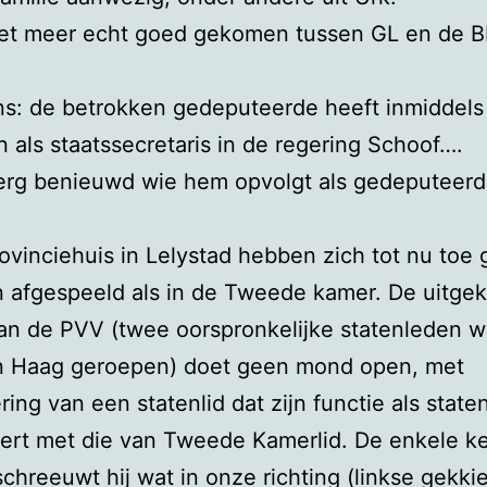
niet meer echt goed gekomen tussen GL en de B
s: de betrokken gedeputeerde heeft inmiddels 
als staatssecretaris in de regering Schoof….
erg benieuwd wie hem opvolgt als gedeputeerd
rovinciehuis in Lelystad hebben zich tot nu toe
n afgespeeld als in de Tweede kamer. De uitge
van de PVV (twee oorspronkelijke statenleden 
n Haag geroepen) doet geen mond open, met
ring van een statenlid dat zijn functie als staten
rt met die van Tweede Kamerlid. De enkele ke
 schreeuwt hij wat in onze richting (linkse gekkie