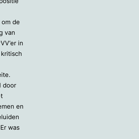
positie
r om de
g van
VV’er in
kritisch
ite.
l door
t
oemen en
eluiden
 Er was