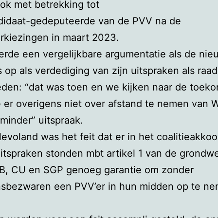
ok met betrekking tot
didaat-gedeputeerde van de PVV na de
rkiezingen in maart 2023.
rde een vergelijkbare argumentatie als de ni
s op als verdediging van zijn uitspraken als raads
eden: “dat was toen en we kijken naar de toekom
 er overigens niet over afstand te nemen van W
minder” uitspraak.
levoland was het feit dat er in het coalitieakkoo
itspraken stonden mbt artikel 1 van de grondw
B, CU en SGP genoeg garantie om zonder
sbezwaren een PVV’er in hun midden op te ne