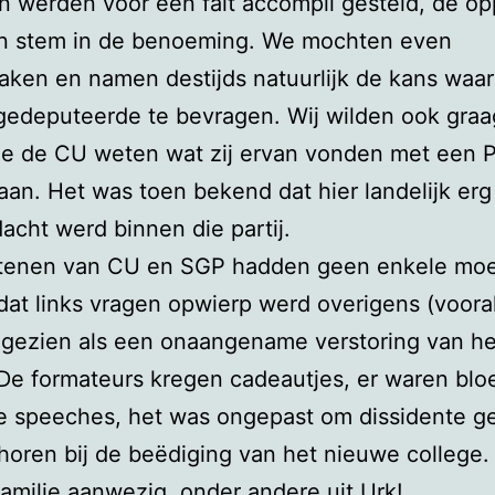
n werden voor een fait accompli gesteld, de op
n stem in de benoeming. We mochten even
ken en namen destijds natuurlijk de kans waa
gedeputeerde te bevragen. Wij wilden ook graa
e de CU weten wat zij ervan vonden met een P
aan. Het was toen bekend dat hier landelijk erg 
acht werd binnen die partij.
stenen van CU en SGP hadden geen enkele moe
 dat links vragen opwierp werd overigens (voora
 gezien als een onaangename verstoring van he
 De formateurs kregen cadeautjes, er waren bl
e speeches, het was ongepast om dissidente g
 horen bij de beëdiging van het nieuwe college.
amilie aanwezig, onder andere uit Urk!