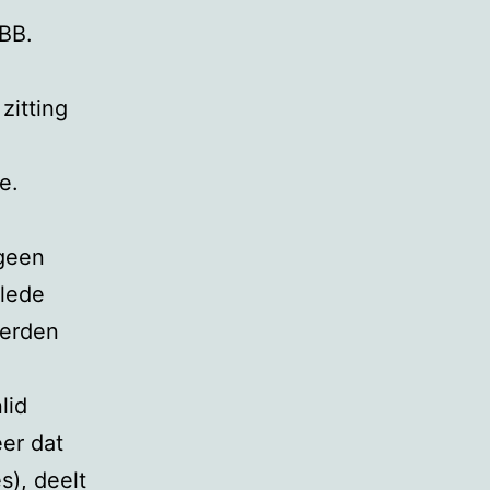
BB.
zitting
e.
 geen
klede
werden
lid
er dat
s), deelt