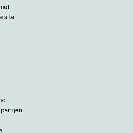
 met
rs te
end
partijen
e