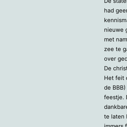
De state
had gee
kennisma
nieuwe 
met nam
zee te g
over ged
De chri
Het feit
de BBB)
feestje.
dankbar
te laten
immers f