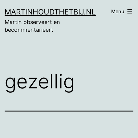
Ga
MARTINHOUDTHETBIJ.NL
Menu
naar
Martin observeert en
de
becommentarieert
inhoud
gezellig