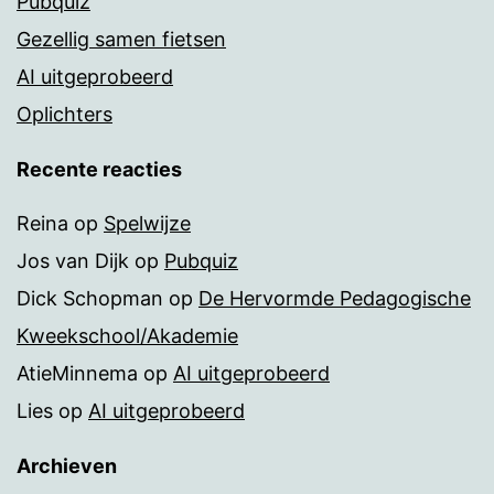
Pubquiz
Gezellig samen fietsen
AI uitgeprobeerd
Oplichters
Recente reacties
Reina
op
Spelwijze
Jos van Dijk
op
Pubquiz
Dick Schopman
op
De Hervormde Pedagogische
Kweekschool/Akademie
AtieMinnema
op
AI uitgeprobeerd
Lies
op
AI uitgeprobeerd
Archieven