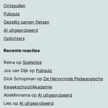
Ontspullen
Pubquiz
Gezellig samen fietsen
AI uitgeprobeerd
Oplichters
Recente reacties
Reina
op
Spelwijze
Jos van Dijk
op
Pubquiz
Dick Schopman
op
De Hervormde Pedagogische
Kweekschool/Akademie
AtieMinnema
op
AI uitgeprobeerd
Lies
op
AI uitgeprobeerd