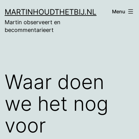
Ga
MARTINHOUDTHETBIJ.NL
Menu
naar
Martin observeert en
de
becommentarieert
inhoud
Waar doen
we het nog
voor