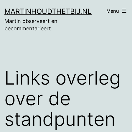
Ga
MARTINHOUDTHETBIJ.NL
Menu
naar
Martin observeert en
de
becommentarieert
inhoud
Links overleg
over de
standpunten