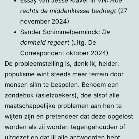
Essay van Jesse Klaver in VN:
Hoe
rechts de middenklasse bedriegt
(27
november 2024)
Sander Schimmelpenninck:
De
domheid regeert
(uitg. De
Correspondent oktober 2024)
De probleemstelling is, denk ik, helder:
populisme wint steeds meer terrein door
mensen slim te bespelen. Benoem een
zondebok (asielzoekers), doe alsof alle
maatschappelijke problemen aan hen te
wijten zijn en pretendeer dat deze opgelost
worden als zij worden tegengehouden of
uitgezet en dat jij alle antwoorden hebt.