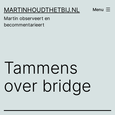
Ga
MARTINHOUDTHETBIJ.NL
Menu
naar
Martin observeert en
de
becommentarieert
inhoud
Tammens
over bridge