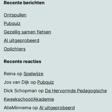
Recente berichten
Ontspullen
Pubquiz
Gezellig samen fietsen
AI uitgeprobeerd
Oplichters
Recente reacties
Reina
op
Spelwijze
Jos van Dijk
op
Pubquiz
Dick Schopman
op
De Hervormde Pedagogische
Kweekschool/Akademie
AtieMinnema
op
AI uitgeprobeerd