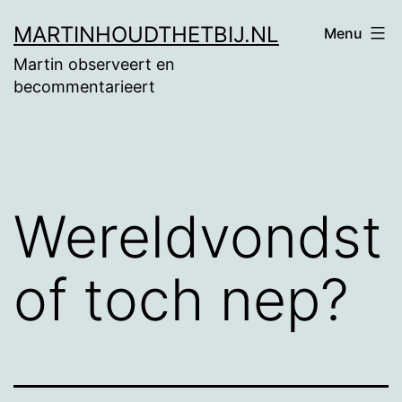
Ga
MARTINHOUDTHETBIJ.NL
Menu
naar
Martin observeert en
de
becommentarieert
inhoud
Wereldvondst
of toch nep?