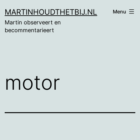
Ga
MARTINHOUDTHETBIJ.NL
Menu
naar
Martin observeert en
de
becommentarieert
inhoud
motor