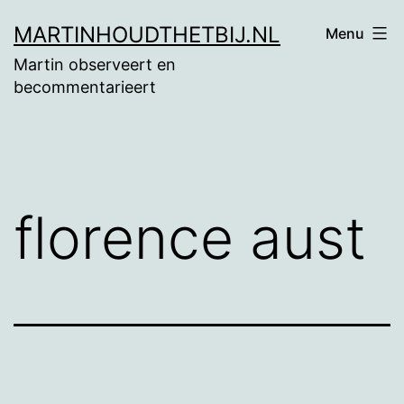
Ga
MARTINHOUDTHETBIJ.NL
Menu
naar
Martin observeert en
de
becommentarieert
inhoud
florence aust