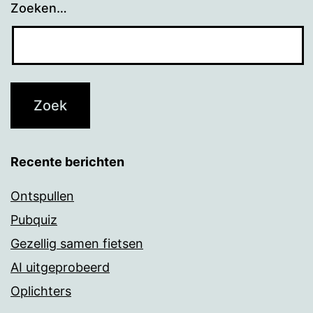
Zoeken…
Recente berichten
Ontspullen
Pubquiz
Gezellig samen fietsen
AI uitgeprobeerd
Oplichters