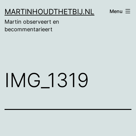
Ga
MARTINHOUDTHETBIJ.NL
Menu
naar
Martin observeert en
de
becommentarieert
inhoud
IMG_1319