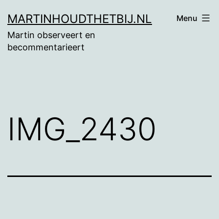
Ga
MARTINHOUDTHETBIJ.NL
Menu
naar
Martin observeert en
de
becommentarieert
inhoud
IMG_2430