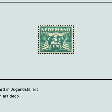
erd in
Jugendstil, art
n art deco