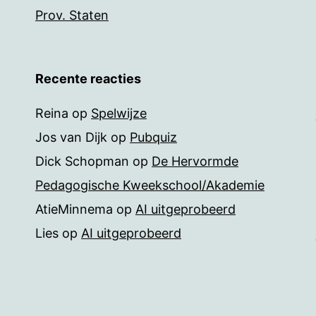
Prov. Staten
Recente reacties
Reina
op
Spelwijze
Jos van Dijk
op
Pubquiz
Dick Schopman
op
De Hervormde
Pedagogische Kweekschool/Akademie
AtieMinnema
op
AI uitgeprobeerd
Lies
op
AI uitgeprobeerd