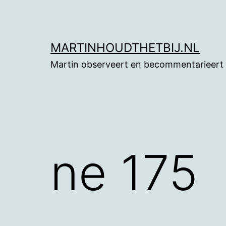
Ga
naar
de
MARTINHOUDTHETBIJ.NL
inhoud
Martin observeert en becommentarieert
ne 175