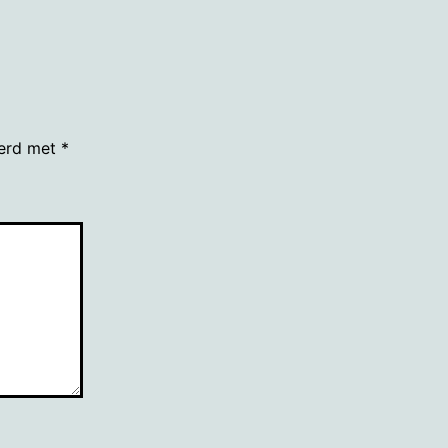
eerd met
*