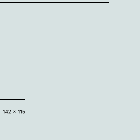
Volledige
142 × 115
grootte