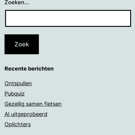
Zoeken…
Recente berichten
Ontspullen
Pubquiz
Gezellig samen fietsen
AI uitgeprobeerd
Oplichters