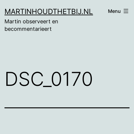
Ga
MARTINHOUDTHETBIJ.NL
Menu
naar
Martin observeert en
de
becommentarieert
inhoud
DSC_0170