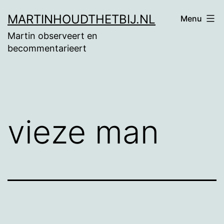
Ga
MARTINHOUDTHETBIJ.NL
Menu
naar
Martin observeert en
de
becommentarieert
inhoud
vieze man