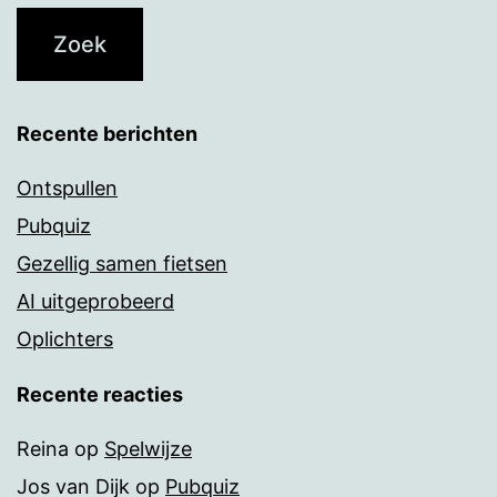
Recente berichten
Ontspullen
Pubquiz
Gezellig samen fietsen
AI uitgeprobeerd
Oplichters
Recente reacties
Reina
op
Spelwijze
Jos van Dijk
op
Pubquiz