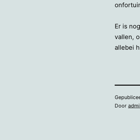
onfortui
Er is no
vallen, 
allebei 
Gepublice
Door
admi