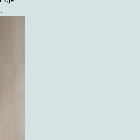
anige
.