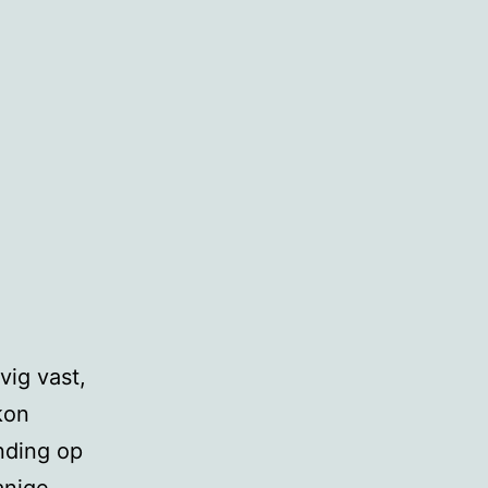
vig vast,
kon
nding op