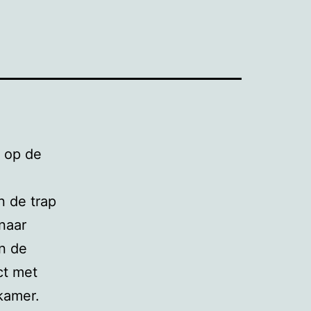
 op de
n de trap
 naar
in de
ct met
kamer.