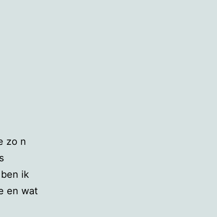
e zo n
s
 ben ik
te en wat