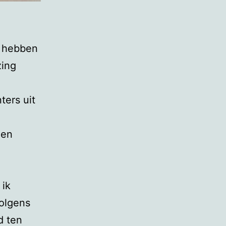
n hebben
zing
ters uit
den
ik
volgens
d ten