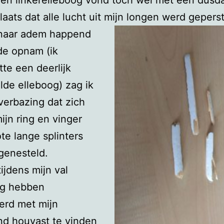
 en linkerelleboog vond toch wel met een dusd
laats dat alle lucht uit mijn longen werd geperst
 naar adem happend
de opnam (ik
te een deerlijk
elde elleboog) zag ik
 verbazing dat zich
ijn ring en vinger
te lange splinters
genesteld.
tijdens mijn val
g hebben
erd met mijn
nd houvast te vinden