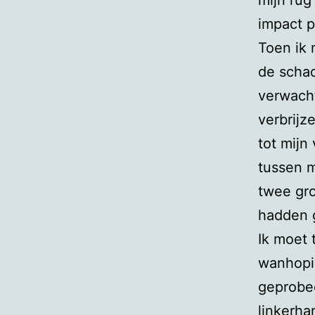
mijn rug
impact p
Toen ik
de scha
verwacht
verbrijz
tot mijn
tussen m
twee gro
hadden 
Ik moet 
wanhopi
geprobe
linkerha