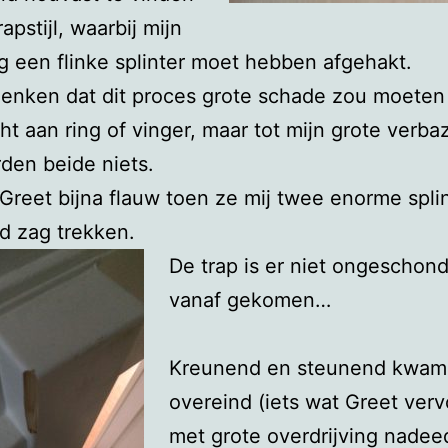
apstijl, waarbij mijn
g een flinke splinter moet hebben afgehakt.
denken dat dit proces grote schade zou moete
ht aan ring of vinger, maar tot mijn grote verba
den beide niets.
 Greet bijna flauw toen ze mij twee enorme splin
d zag trekken.
De trap is er niet ongeschon
vanaf gekomen…
Kreunend en steunend kwam 
overeind (iets wat Greet ver
met grote overdrijving nadee