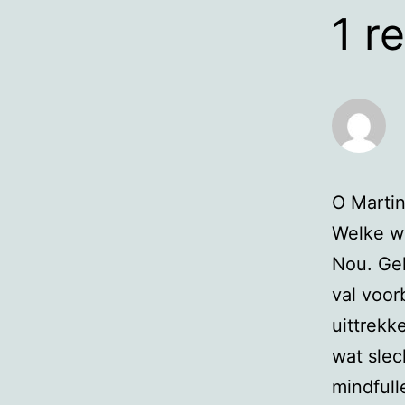
1 r
O Martin
Welke w
Nou. Gel
val voorb
uittrekk
wat slec
mindfull