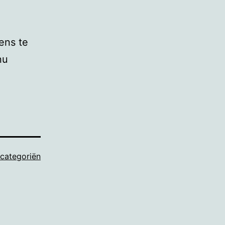
eens te
nu
 categoriën