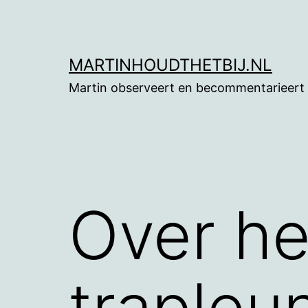
Ga
naar
de
MARTINHOUDTHETBIJ.NL
inhoud
Martin observeert en becommentarieert
Over he
trapleu