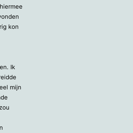
 hiermee
evonden
rig kon
en. Ik
reidde
eel mijn
mde
 zou
jn