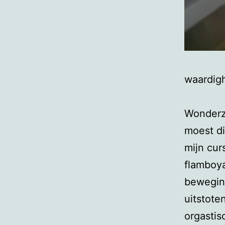
waardigh
Wonderza
moest di
mijn cur
flamboya
bewegin
uitstote
orgastis