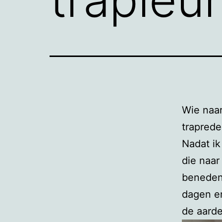
Wie naa
traprede
Nadat ik
die naar
beneden,
dagen er
de aarde