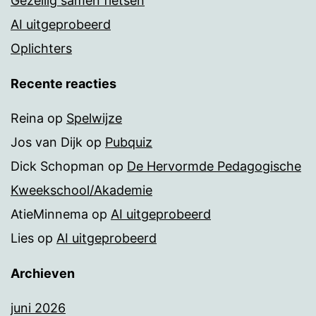
Gezellig samen fietsen
AI uitgeprobeerd
Oplichters
Recente reacties
Reina
op
Spelwijze
Jos van Dijk
op
Pubquiz
Dick Schopman
op
De Hervormde Pedagogische
Kweekschool/Akademie
AtieMinnema
op
AI uitgeprobeerd
Lies
op
AI uitgeprobeerd
Archieven
juni 2026