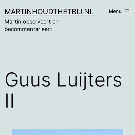
Ga
MARTINHOUDTHETBIJ.NL
Menu
naar
Martin observeert en
de
becommentarieert
inhoud
Guus Luijters
II