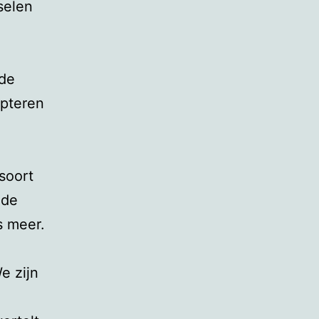
selen
 de
epteren
soort
 de
s meer.
e zijn