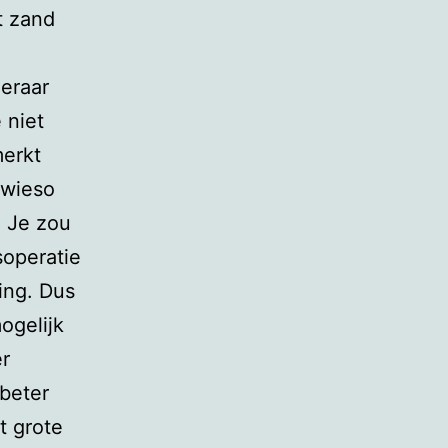
t zand
leraar
 niet
merkt
owieso
. Je zou
operatie
ing. Dus
ogelijk
er
 beter
t grote