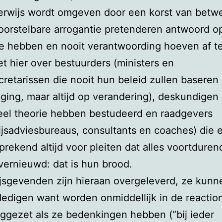
rwijs wordt omgeven door een korst van betwe
orstelbare arrogantie pretenderen antwoord op
e hebben en nooit verantwoording hoeven af t
et hier over bestuurders (ministers en
cretarissen die nooit hun beleid zullen baseren
ging, maar altijd op verandering), deskundigen 
eel theorie hebben bestudeerd en raadgevers
jsadviesbureaus, consultants en coaches) die e
prekend altijd voor pleiten dat alles voortdure
ernieuwd: dat is hun brood.
sgevenden zijn hieraan overgeleverd, ze kunn
dedigen want worden onmiddellijk in de reactio
gezet als ze bedenkingen hebben (“bij ieder