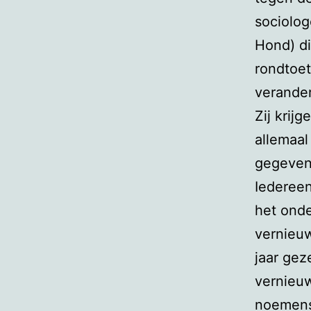
sociolog
Hond) di
rondtoet
verande
Zij krij
allemaal
gegeven
Iedereen
het onde
vernieuw
jaar gez
vernieuw
noemens