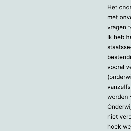
Het onde
met onvo
vragen t
Ik heb h
staatsse
bestendi
vooral v
(onderwi
vanzelfs
worden v
Onderwij
niet ver
hoek weg