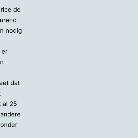
rice de
durend
en nodig
 er
en
eet dat
k
 al 25
 andere
zonder