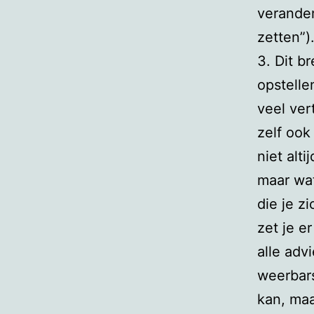
verander
zetten”)
3. Dit b
opstelle
veel ver
zelf ook
niet alt
maar wa
die je z
zet je e
alle advi
weerbars
kan, maa