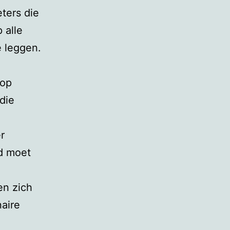
ters die
 alle
e leggen.
 op
die
r
nd moet
en zich
naire