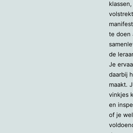
klassen,
volstrek
manifest
te doen 
samenlev
de leraa
Je ervaa
daarbij 
maakt. J
vinkjes 
en inspe
of je we
voldoend