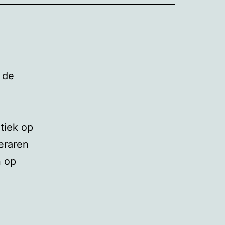
 de
tiek op
leraren
n op