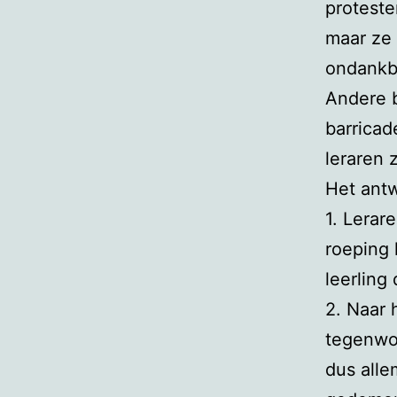
proteste
maar ze 
ondankb
Andere b
barricad
leraren 
Het antw
1. Lerar
roeping 
leerling
2. Naar 
tegenwoo
dus alle