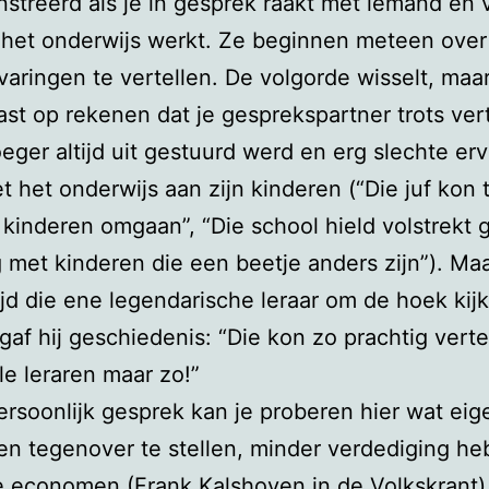
treerd als je in gesprek raakt met iemand en v
n het onderwijs werkt. Ze beginnen meteen ove
varingen te vertellen. De volgorde wisselt, maar
ast op rekenen dat je gesprekspartner trots vert
roeger altijd uit gestuurd werd en erg slechte er
t het onderwijs aan zijn kinderen (“Die juf kon 
 kinderen omgaan”, “Die school hield volstrekt 
 met kinderen die een beetje anders zijn”). Ma
ijd die ene legendarische leraar om de hoek kij
gaf hij geschiedenis: “Die kon zo prachtig verte
le leraren maar zo!”
ersoonlijk gesprek kan je proberen hier wat eig
en tegenover te stellen, minder verdediging he
 economen (Frank Kalshoven in de Volkskrant)