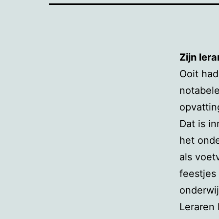
Zijn ler
Ooit had
notabele
opvattin
Dat is i
het onde
als voet
feestjes
onderwij
Leraren 