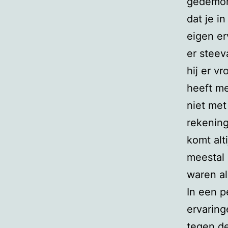
gedemons
dat je i
eigen er
er steev
hij er v
heeft me
niet met
rekening
komt alt
meestal 
waren al
In een p
ervaring
tegen de