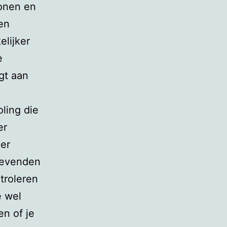
tonen en
en
elijker
e
gt aan
ling die
er
 er
ggevenden
ntroleren
e wel
en of je