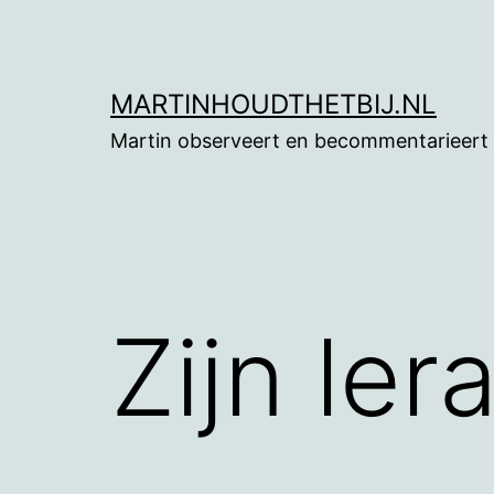
Ga
naar
de
MARTINHOUDTHETBIJ.NL
inhoud
Martin observeert en becommentarieert
Zijn le