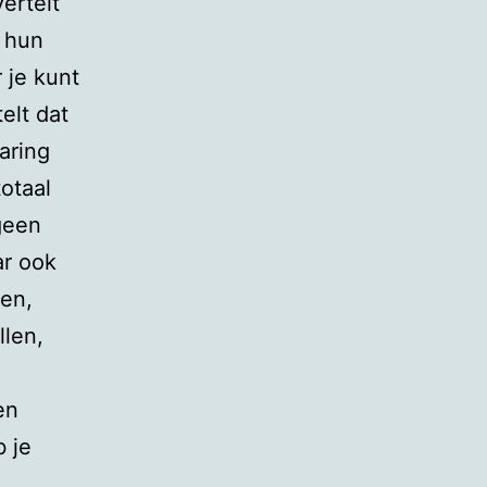
ertelt
r hun
 je kunt
elt dat
varing
totaal
geen
ar ook
ken,
llen,
en
b je
,