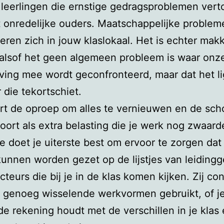
 leerlingen die ernstige gedragsproblemen ver
t onredelijke ouders. Maatschappelijke problem
eren zich in jouw klaslokaal. Het is echter makk
alsof het geen algemeen probleem is waar onz
ing mee wordt geconfronteerd, maar dat het li
r die tekortschiet.
rt de oproep om alles te vernieuwen en de scho
hoort als extra belasting die je werk nog zwaard
e doet je uiterste best om ervoor te zorgen dat
kunnen worden gezet op de lijstjes van leidin
cteurs die bij je in de klas komen kijken. Zij co
l genoeg wisselende werkvormen gebruikt, of j
e rekening houdt met de verschillen in je klas 