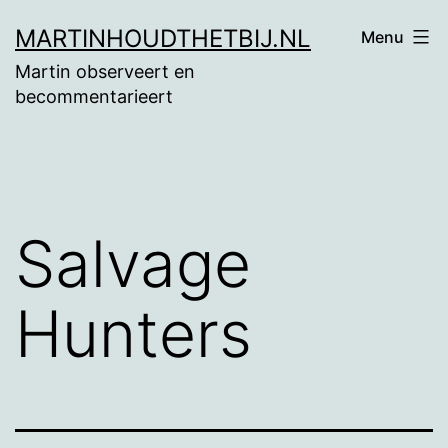
Ga
MARTINHOUDTHETBIJ.NL
Menu
naar
Martin observeert en
de
becommentarieert
inhoud
Salvage
Hunters