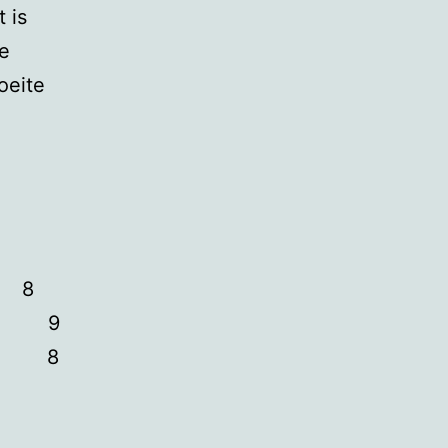
 is
de
oeite
8
9
8