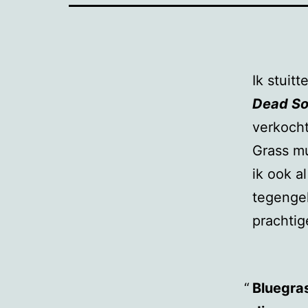
Ik stuit
Dead So
verkocht
Grass mu
ik ook a
tegenge
prachtige
Bluegra