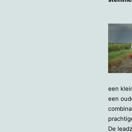
een klei
een oude
combinat
prachtig
De lead