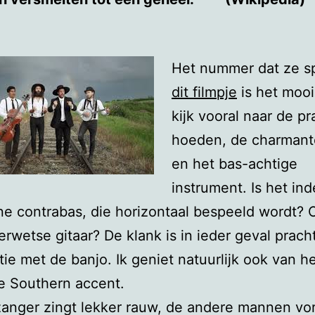
Het nummer dat ze sp
dit filmpje
is het mooi
kijk vooral naar de pr
hoeden, de charmant
en het bas-achtige
instrument. Is het in
ne contrabas, die horizontaal bespeeld wordt? O
rwetse gitaar? De klank is in ieder geval pracht
ie met de banjo. Ik geniet natuurlijk ook van h
e Southern accent.
zanger zingt lekker rauw, de andere mannen v