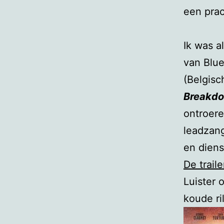
een prac
Ik was a
van Blue
(Belgisc
Breakd
ontroere
leadzan
en diens
De traile
Luister 
koude ri