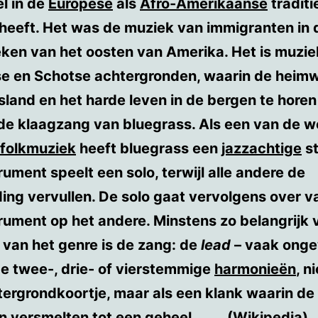
l in de
Europese
als
Afro-Amerikaanse
traditi
 heeft. Het was de muziek van immigranten in 
eken van het oosten van Amerika. Het is muzi
rse en Schotse achtergronden, waarin de heim
sland en het harde leven in de bergen te horen 
de klaagzang van bluegrass. Als een van de w
folkmuziek
heeft bluegrass een
jazzachtige
st
rument speelt een solo, terwijl alle andere de
ing vervullen. De solo gaat vervolgens over v
rument op het andere. Minstens zo belangrijk 
e van het genre is de zang: de
lead
– vaak ong
e twee-, drie- of vierstemmige
harmonieën
, n
ergrondkoortje, maar als een klank waarin de
 versmelten tot een geheel. (Wikipedia)