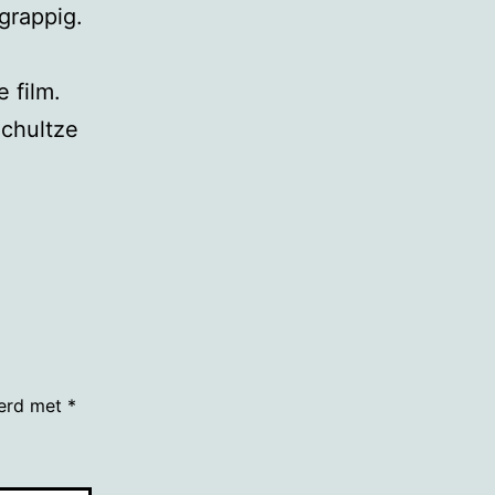
 grappig.
 film.
Schultze
eerd met
*