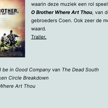
waarin deze muziek een rol speelt
O
Brother Where Art Thou
, van 
gebroeders Coen. Ook zeer de m
waard.
Trailer.
I’ll be in Good Company
van
The Dead South
ken Circle Breakdown
 Where Art Thou