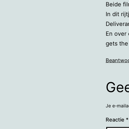
Beide fi
In dit ri
Delivera
En over 
gets the
Beantwo
Gee
Je e-maila
Reactie
*