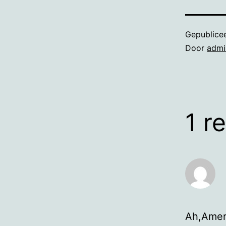
Gepublice
Door
admi
1 r
Ah,Ameri