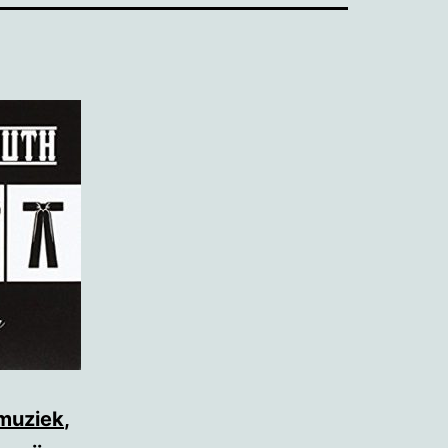
muziek
,