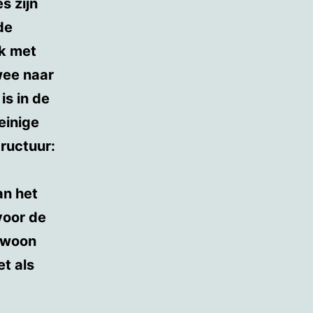
es zijn
de
ek met
wee naar
is in de
einige
ructuur:
an het
voor de
ewoon
iet als