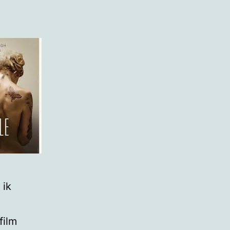
 ik
film