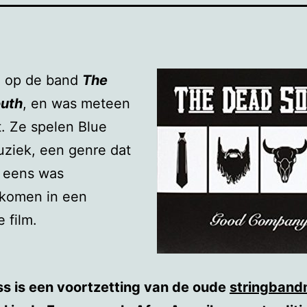
te op de band
The
uth
, en was meteen
. Ze spelen Blue
ziek, een genre dat
l eens was
komen in een
 film.
ss is een voortzetting van de oude
stringband