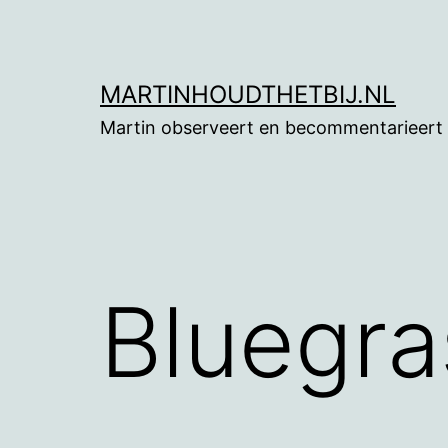
Ga
naar
de
MARTINHOUDTHETBIJ.NL
inhoud
Martin observeert en becommentarieert
Bluegra