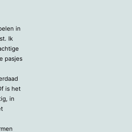
elen in
st. Ik
achtige
e pasjes
derdaad
f is het
ig, in
et
ormen