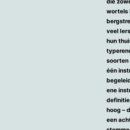
die zowe
wortels
bergstr
veel Ie
hun thui
typeren
soorten
één inst
begeleid
ene inst
definiti
hoog – d
een acht
stemmen