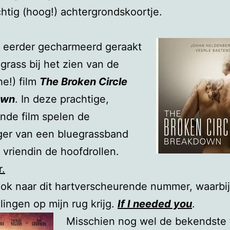
htig (hoog!) achtergrondskoortje.
l eerder gecharmeerd geraakt
grass bij het zien van de
he!) film
The Broken Circle
own
. In deze prachtige,
nde film spelen de
ger van een bluegrassband
 vriendin de hoofdrollen.
r.
ook naar dit hartverscheurende nummer, waarbij
llingen op mijn rug krijg.
If I needed you
.
Misschien nog wel de bekendste 