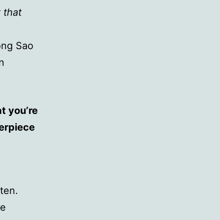
 that
ong Sao
n
at you’re
terpiece
ten.
de