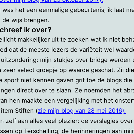
 was het een eenmalige gebeurtenis, ik laat me
 de wijs brengen.
chreef ik over?
ellicht makkelijker uit te zoeken wat ik niet be
ed dat de meeste lezers de variëteit wel waar
uitzondering: mijn stukjes over bridge werden 
 zeer select groepje op waarde geschat. Zij di
e sport niet kennen gaven grif toe de blogs die
ingen direct over te slaan. Ze noemden het ab
an hen maakte een vergelijking met het onsterf
item Stiften (
zie mijn blog van 28 mei 2016).
en zelf aan alles veel plezier: de verslagjes over
ssen op Terschelling, de herinneringen aan mij