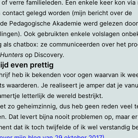
s of verre familieleden. Een enkele keer kon via 
 contact gelegd worden (mijn bericht over de
de Pedagogische Akademie werd gelezen door
lingen). Ook gebruikten enkele volslagen onb
og als chatbox: ze communiceerden over het p
 Hunters
op Discovery.
tijd even prettig
chrijf heb ik bekenden voor ogen waarvan ik we
ts waarderen. Je realiseert je amper dat je vanui
mertje letterlijk de wereld bestrijkt.
iet zo geheimzinnig, dus heb geen reden veel t
n. Dat levert bijna nooit problemen op, maar e
nt dat ik toch twijfelde of ik wel verstandig b
rover mijn blog van 29 oktober 2017).