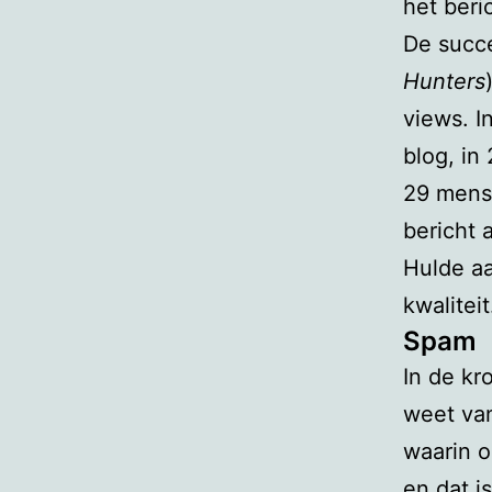
het beri
De succe
Hunters
views. 
blog, in
29 mens
bericht 
Hulde a
kwaliteit
Spam
In de kr
weet van
waarin o
en dat i