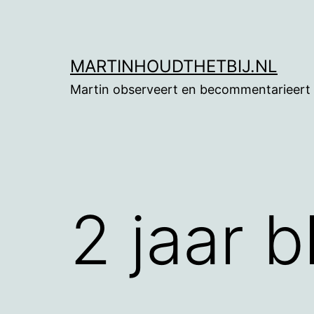
Ga
naar
de
MARTINHOUDTHETBIJ.NL
inhoud
Martin observeert en becommentarieert
2 jaar 