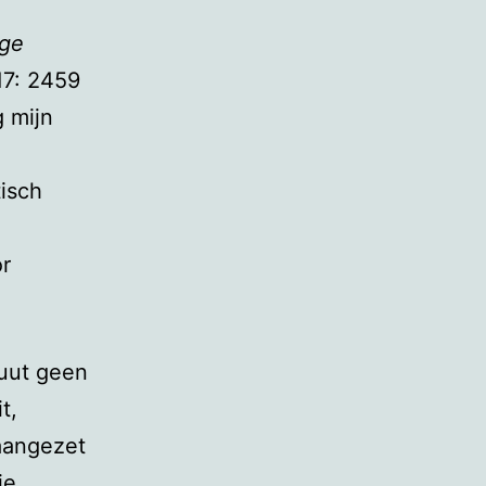
age
17: 2459
 mijn
isch
r
luut geen
t,
 aangezet
ie