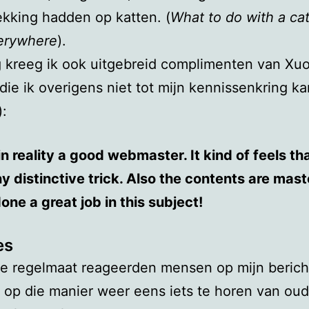
ekking hadden op katten. (
What to do with a cat
erywhere
).
 kreeg ik ook uitgebreid complimenten van Xu
die ik overigens niet tot mijn kennissenkring ka
:
in reality a good webmaster. It kind of feels th
y distinctive trick. Also the contents are mas
one a great job in this subject!
es
e regelmaat reageerden mensen op mijn berich
op die manier weer eens iets te horen van ou