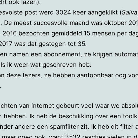
cht ook lazen).
svolste post werd 3024 keer aangeklikt (
Salv
). De meest succesvolle maand was oktober 20
In 2016 bezochten gemiddeld 15 mensen per dag
 2017 was dat gestegen tot 35.
en namen een abonnement, ze krijgen automat
als ik weer wat geschreven heb.
an deze lezers, ze hebben aantoonbaar oog voo
.
ochten van internet gebeurt veel waar we abso
 hebben. Ik heb de beschikking over een toolki
nder andere een spamfilter zit. Ik heb dit filter
s maar goed ook, want 3532 reacties vielen in d