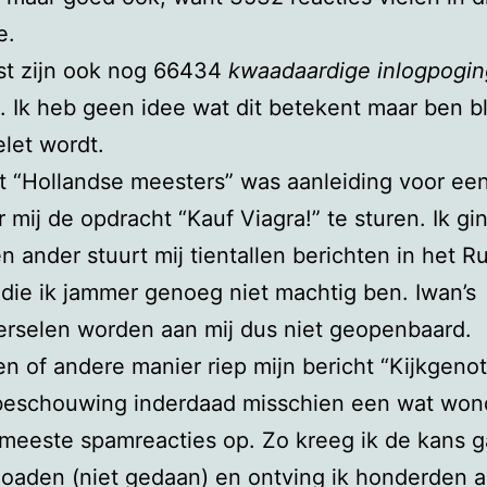
e.
st zijn ook nog 66434
kwaadaardige inlogpogi
d. Ik heb geen idee wat dit betekent maar ben bli
elet wordt.
t “Hollandse meesters” was aanleiding voor ee
mij de opdracht “Kauf Viagra!” te sturen. Ik gin
en ander stuurt mij tientallen berichten in het R
 die ik jammer genoeg niet machtig ben. Iwan’s
erselen worden aan mij dus niet geopenbaard.
n of andere manier riep mijn bericht “Kijkgenot”
beschouwing inderdaad misschien een wat wond
e meeste spamreacties op. Zo kreeg ik de kans g
oaden (niet gedaan) en ontving ik honderden 