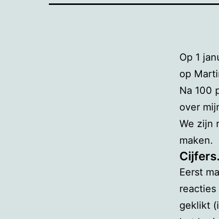
Op 1 jan
op Marti
Na 100 p
over mij
We zijn 
maken.
Cijfers
Eerst ma
reacties
geklikt 