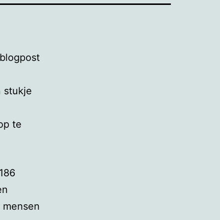
 blogpost
 stukje
op te
 186
en
el mensen