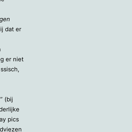
ngen
j dat er
n
g er niet
ussisch,
 (bij
erlijke
ay pics
adviezen