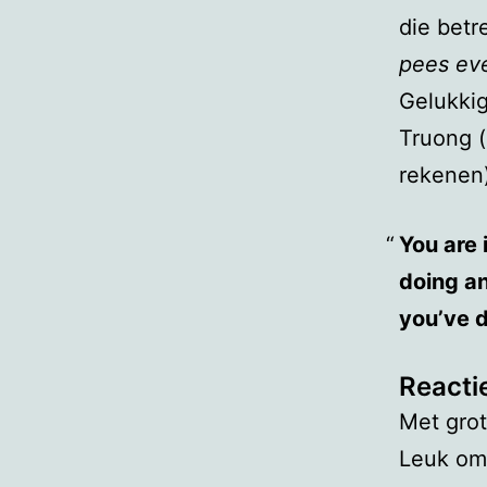
die betr
pees ev
Gelukkig
Truong (
rekenen)
You are 
doing an
you’ve d
Reacti
Met grot
Leuk om 