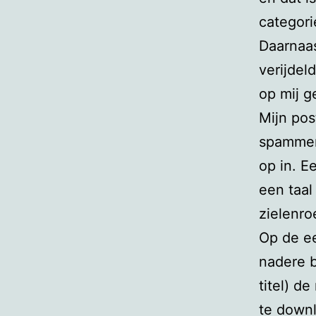
categori
Daarnaa
verijdel
op mij g
Mijn pos
spammer 
op in. E
een taal
zielenro
Op de ee
nadere 
titel) d
te downl