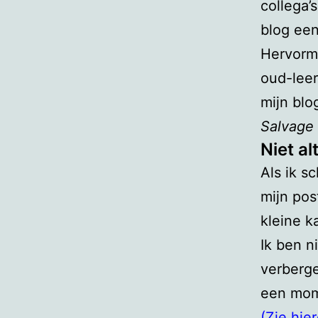
collega’
blog een
Hervorm
oud-leer
mijn bl
Salvage
Niet al
Als ik s
mijn pos
kleine ka
Ik ben n
verberge
een mome
(Zie hie