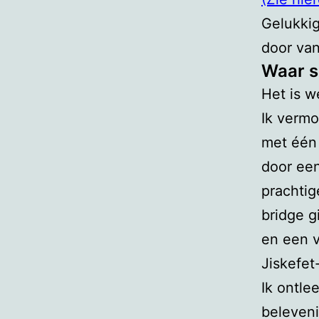
Gelukkig
door van
Waar s
Het is w
Ik vermo
met één 
door een
prachtig
bridge g
en een v
Jiskefet-
Ik ontle
beleveni