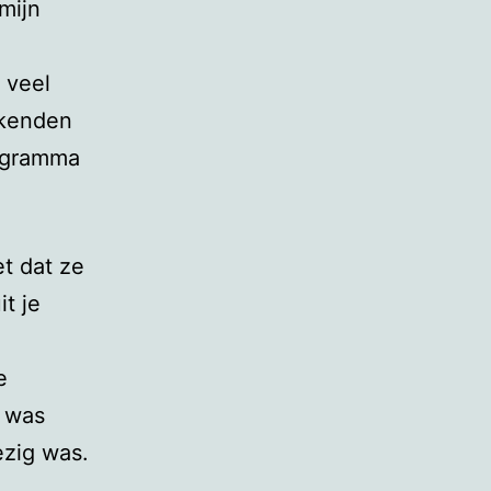
mijn
 veel
ekenden
rogramma
et dat ze
t je
e
r was
ezig was.