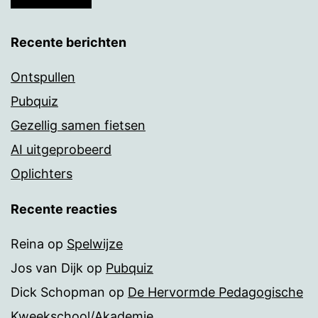
Recente berichten
Ontspullen
Pubquiz
Gezellig samen fietsen
AI uitgeprobeerd
Oplichters
Recente reacties
Reina
op
Spelwijze
Jos van Dijk
op
Pubquiz
Dick Schopman
op
De Hervormde Pedagogische
Kweekschool/Akademie