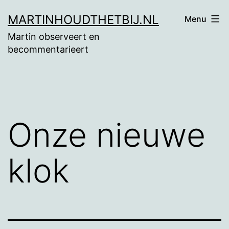
Ga
MARTINHOUDTHETBIJ.NL
Menu
naar
Martin observeert en
de
becommentarieert
inhoud
Onze nieuwe
klok