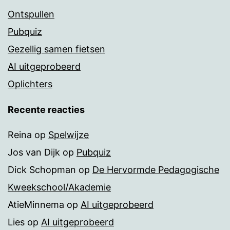
Ontspullen
Pubquiz
Gezellig samen fietsen
AI uitgeprobeerd
Oplichters
Recente reacties
Reina
op
Spelwijze
Jos van Dijk
op
Pubquiz
Dick Schopman
op
De Hervormde Pedagogische
Kweekschool/Akademie
AtieMinnema
op
AI uitgeprobeerd
Lies
op
AI uitgeprobeerd