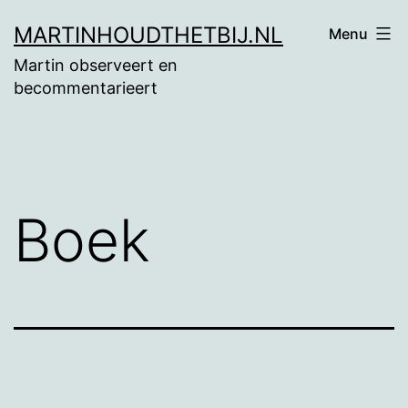
Ga
MARTINHOUDTHETBIJ.NL
Menu
naar
Martin observeert en
de
becommentarieert
inhoud
Boek