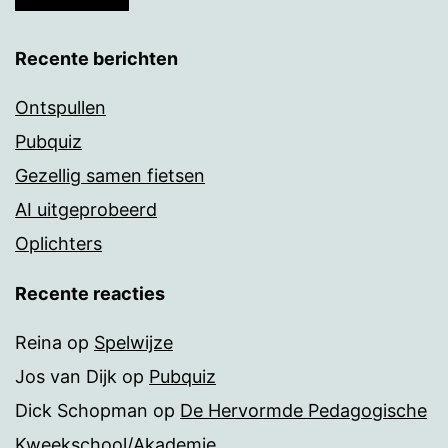
Recente berichten
Ontspullen
Pubquiz
Gezellig samen fietsen
AI uitgeprobeerd
Oplichters
Recente reacties
Reina
op
Spelwijze
Jos van Dijk
op
Pubquiz
Dick Schopman
op
De Hervormde Pedagogische
Kweekschool/Akademie