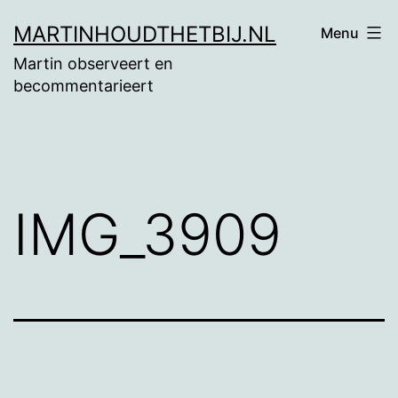
Ga
MARTINHOUDTHETBIJ.NL
Menu
naar
Martin observeert en
de
becommentarieert
inhoud
IMG_3909