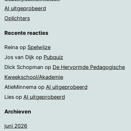
AI uitgeprobeerd
Oplichters
Recente reacties
Reina
op
Spelwijze
Jos van Dijk
op
Pubquiz
Dick Schopman
op
De Hervormde Pedagogische
Kweekschool/Akademie
AtieMinnema
op
AI uitgeprobeerd
Lies
op
AI uitgeprobeerd
Archieven
juni 2026