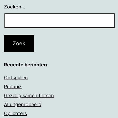
Zoeken…
Recente berichten
Ontspullen
Pubquiz
Gezellig samen fietsen
AI uitgeprobeerd
Oplichters