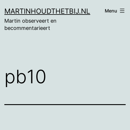
Ga
MARTINHOUDTHETBIJ.NL
Menu
naar
Martin observeert en
de
becommentarieert
inhoud
pb10