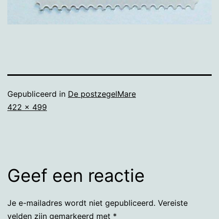
Gepubliceerd in
De postzegelMare
Volledige
422 × 499
grootte
Geef een reactie
Je e-mailadres wordt niet gepubliceerd.
Vereiste
velden zijn gemarkeerd met
*