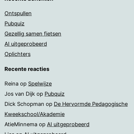
Ontspullen
Pubquiz
Gezellig samen fietsen
AI uitgeprobeerd
Oplichters
Recente reacties
Reina
op
Spelwijze
Jos van Dijk
op
Pubquiz
Dick Schopman
op
De Hervormde Pedagogische
Kweekschool/Akademie
AtieMinnema
op
AI uitgeprobeerd