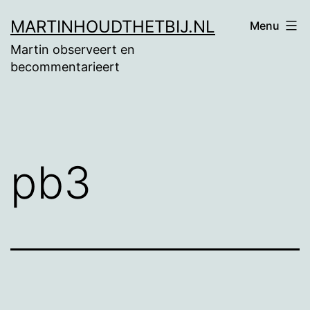
Ga
MARTINHOUDTHETBIJ.NL
Menu
naar
Martin observeert en
de
becommentarieert
inhoud
pb3