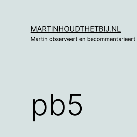
Ga
naar
de
MARTINHOUDTHETBIJ.NL
inhoud
Martin observeert en becommentarieert
pb5