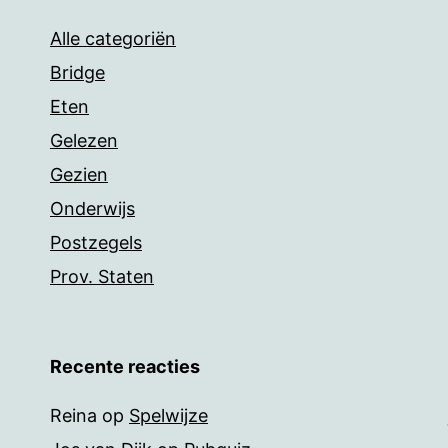
Alle categoriën
Bridge
Eten
Gelezen
Gezien
Onderwijs
Postzegels
Prov. Staten
Recente reacties
Reina
op
Spelwijze