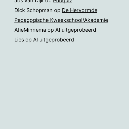
Jos van Dijk
op
Pubquiz
Dick Schopman
op
De Hervormde
Pedagogische Kweekschool/Akademie
AtieMinnema
op
AI uitgeprobeerd
Lies
op
AI uitgeprobeerd