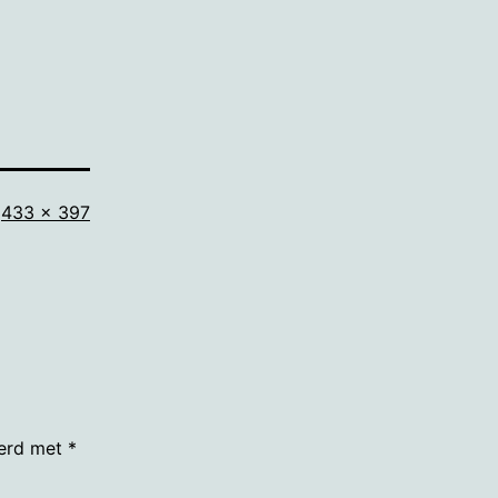
Volledige
433 × 397
grootte
eerd met
*