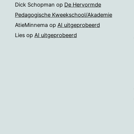
Dick Schopman
op
De Hervormde
Pedagogische Kweekschool/Akademie
AtieMinnema
op
AI uitgeprobeerd
Lies
op
AI uitgeprobeerd