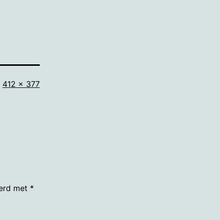
Volledige
412 × 377
grootte
eerd met
*