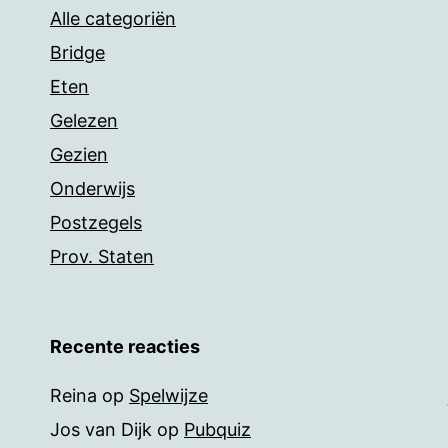
Alle categoriën
Bridge
Eten
Gelezen
Gezien
Onderwijs
Postzegels
Prov. Staten
Recente reacties
Reina
op
Spelwijze
Jos van Dijk
op
Pubquiz