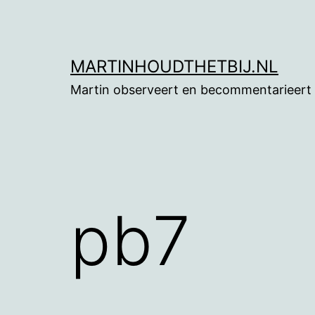
Ga
naar
de
MARTINHOUDTHETBIJ.NL
inhoud
Martin observeert en becommentarieert
pb7