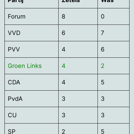
Forum
8
0
VVD
6
7
PVV
4
6
Groen Links
4
2
CDA
4
5
PvdA
3
3
CU
3
3
SP
2
5