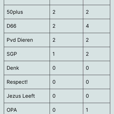
50plus
2
2
D66
2
4
Pvd Dieren
2
2
SGP
1
2
Denk
0
0
Respect!
0
0
Jezus Leeft
0
0
OPA
0
1