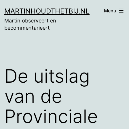
Ga
MARTINHOUDTHETBIJ.NL
Menu
naar
Martin observeert en
de
becommentarieert
inhoud
De uitslag
van de
Provinciale