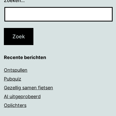
Zoeken…
Recente berichten
Ontspullen
Pubquiz
Gezellig samen fietsen
AI uitgeprobeerd
Oplichters