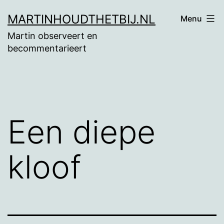
Ga
MARTINHOUDTHETBIJ.NL
Menu
naar
Martin observeert en
de
becommentarieert
inhoud
Een diepe
kloof