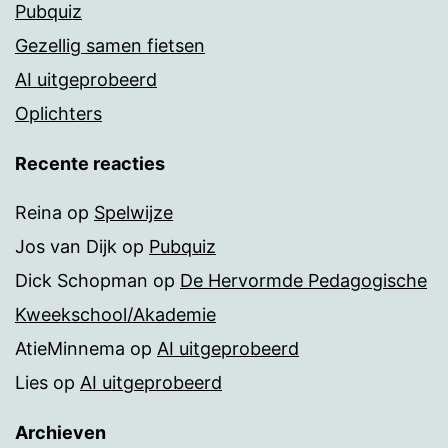
Pubquiz
Gezellig samen fietsen
AI uitgeprobeerd
Oplichters
Recente reacties
Reina
op
Spelwijze
Jos van Dijk
op
Pubquiz
Dick Schopman
op
De Hervormde Pedagogische
Kweekschool/Akademie
AtieMinnema
op
AI uitgeprobeerd
Lies
op
AI uitgeprobeerd
Archieven