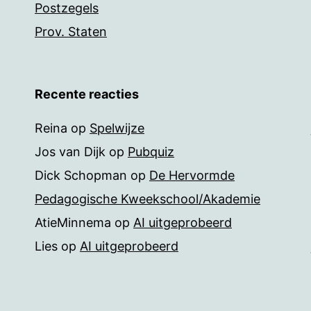
Postzegels
Prov. Staten
Recente reacties
Reina
op
Spelwijze
Jos van Dijk
op
Pubquiz
Dick Schopman
op
De Hervormde
Pedagogische Kweekschool/Akademie
AtieMinnema
op
AI uitgeprobeerd
Lies
op
AI uitgeprobeerd