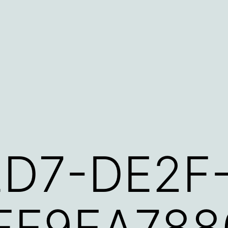
D7-DE2F
FF9EA788