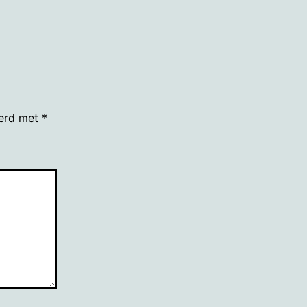
eerd met
*