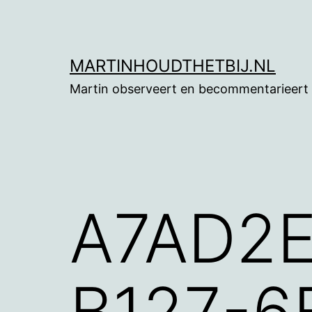
Ga
naar
de
MARTINHOUDTHETBIJ.NL
inhoud
Martin observeert en becommentarieert
A7AD2E
B127-6