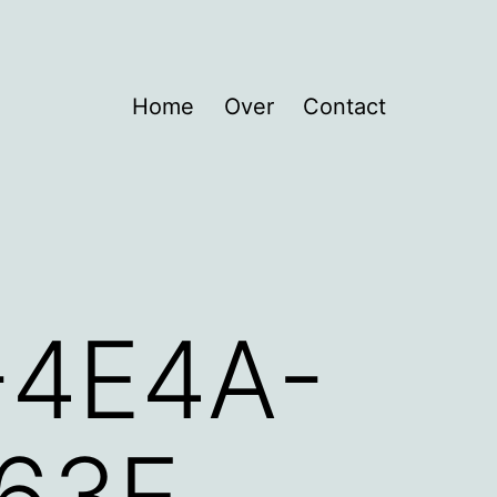
Home
Over
Contact
-4E4A-
63E