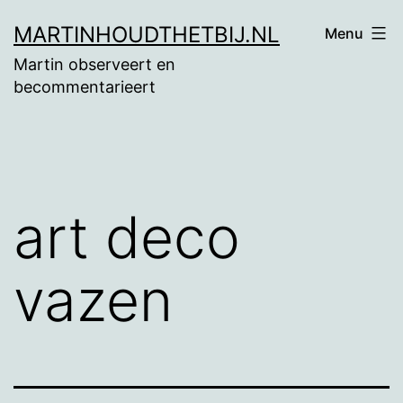
Ga
MARTINHOUDTHETBIJ.NL
Menu
naar
Martin observeert en
de
becommentarieert
inhoud
art deco
vazen