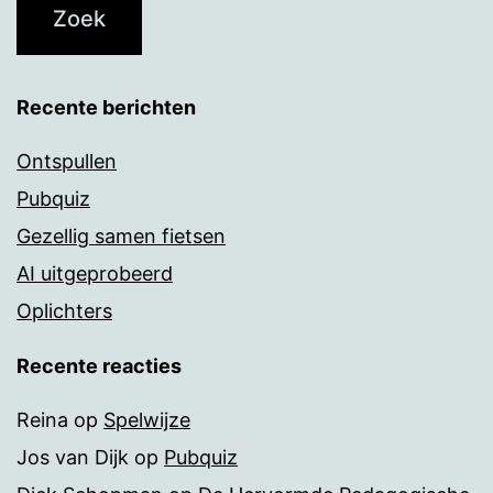
Recente berichten
Ontspullen
Pubquiz
Gezellig samen fietsen
AI uitgeprobeerd
Oplichters
Recente reacties
Reina
op
Spelwijze
Jos van Dijk
op
Pubquiz