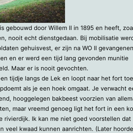
 is gebouwd door Willem II in 1895 en heeft, zoa
ten, nooit echt dienstgedaan. Bij mobilisatie wer
oldaten gehuisvest, er zijn na WO II gevangenen
en en er werd een tijd lang gevonden munitie
ld. Maar er is nooit gevochten.
een tijdje langs de Lek en loopt naar het fort toe
opdoemt als je een hoek omgaat. Je verwacht e
end, hooggelegen bakbeest voorzien van allem
ten, maar vreemd genoeg ligt het fort in een k
e rivierdijk. Ik kan me niet goed voorstellen dat
 veel kwaad kunnen aanrichten. (Later hoorde 