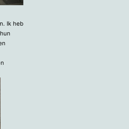
n. Ik heb
 hun
en
en