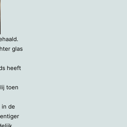
ehaald.
hter glas
ds heeft
ij toen
 in de
entiger
elijk