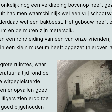
ronkelijk nog een verdieping bovenop heeft ge
uit had men waarschijnlijk wel een vrij schootsv
nderdaad wel een bakbeest. Het gebouw heeft 
rm en de muren zijn metersdik.
en een rondleiding van een van onze vrienden,
ein een klein museum heeft opgezet (hierover la
grote ruimtes, waar
ratuur altijd rond de
De witgepleisterde
en er opvallen goed
willigers zien erop toe
s goed bijgehouden