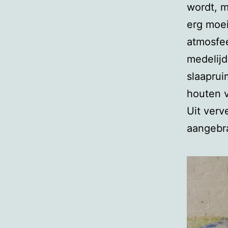
wordt, m
erg moei
atmosfee
medelijd
slaaprui
houten v
Uit verv
aangebra