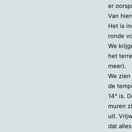
er oorsp
Van hier
Het is i
ronde vo
We krijg
het terr
meer).
We zien 
de tempe
14° is. 
muren zi
uit. Vrij
dat alle