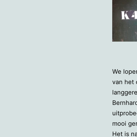
We lope
van het
langgere
Bernhard
uitprobe
mooi ge
Het is n