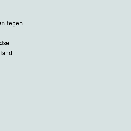
en tegen
ndse
 land