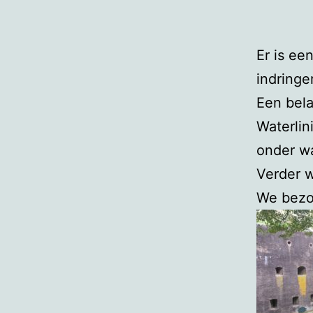
Er is ee
indringe
Een bela
Waterlin
onder wa
Verder w
We bezoc