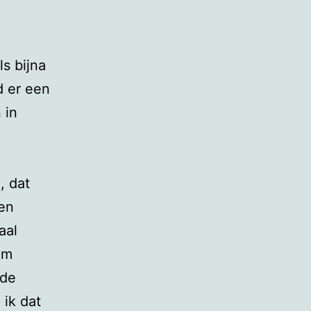
ls bijna
d er een
 in
, dat
en
aal
om
 de
ik dat