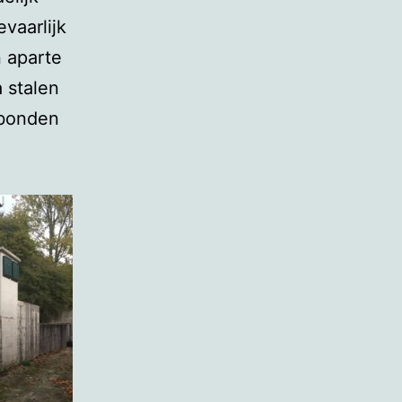
vaarlijk
n aparte
 stalen
rbonden