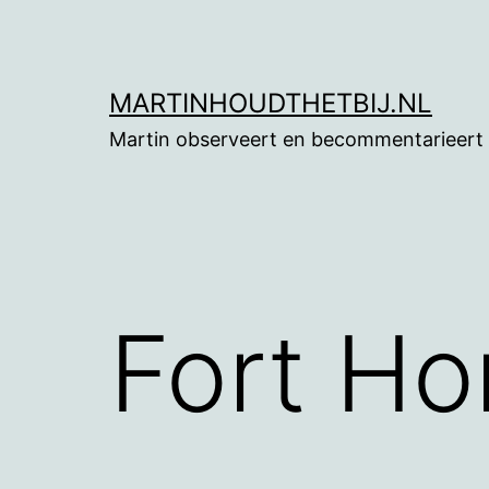
Ga
naar
de
MARTINHOUDTHETBIJ.NL
inhoud
Martin observeert en becommentarieert
Fort Ho