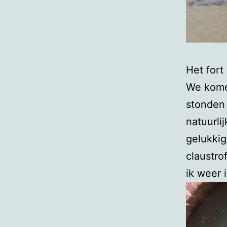
Het fort
We komen
stonden 
natuurli
gelukkig
claustro
ik weer i