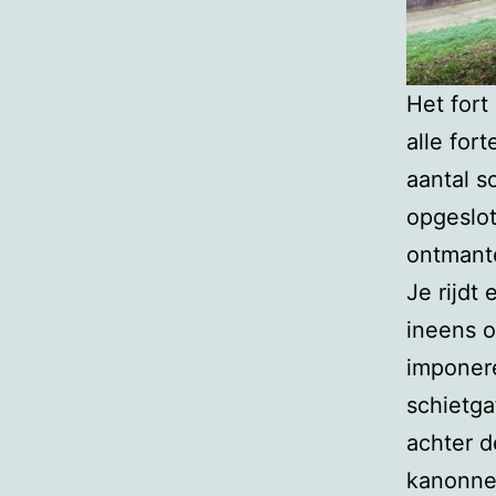
Het fort
alle for
aantal s
opgeslot
ontmante
Je rijdt 
ineens 
imponer
schietga
achter d
kanonnen