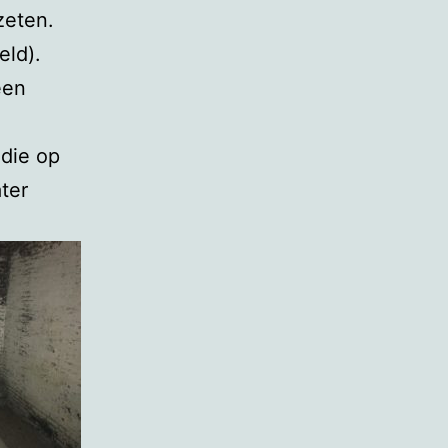
zeten.
eld).
een
 die op
ter