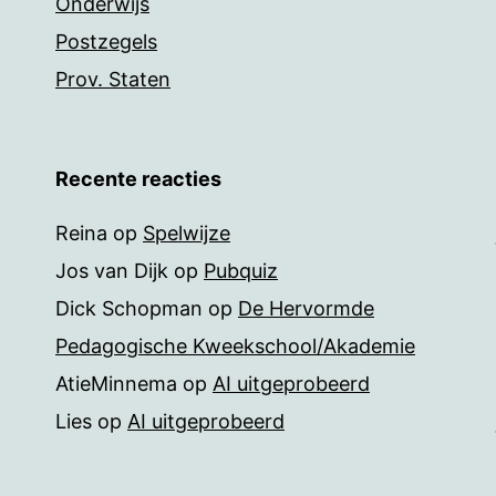
Onderwijs
Postzegels
Prov. Staten
Recente reacties
Reina
op
Spelwijze
Jos van Dijk
op
Pubquiz
Dick Schopman
op
De Hervormde
Pedagogische Kweekschool/Akademie
AtieMinnema
op
AI uitgeprobeerd
Lies
op
AI uitgeprobeerd