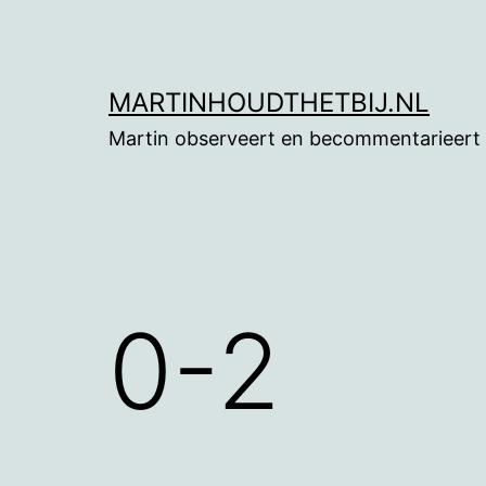
Ga
naar
de
MARTINHOUDTHETBIJ.NL
inhoud
Martin observeert en becommentarieert
0-2