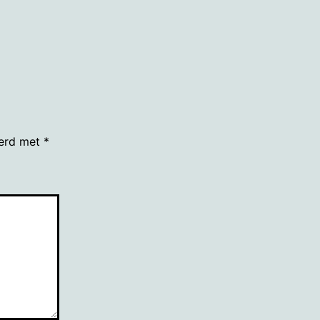
grootte
eerd met
*