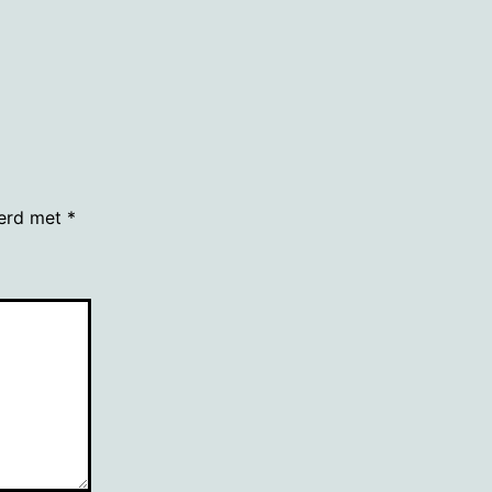
grootte
eerd met
*