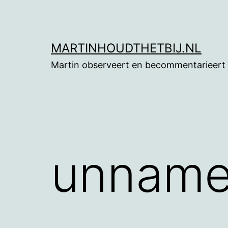
Ga
naar
de
MARTINHOUDTHETBIJ.NL
inhoud
Martin observeert en becommentarieert
unname