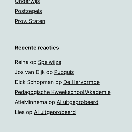
Onderwijs
Postzegels
Prov. Staten
Recente reacties
Reina
op
Spelwijze
Jos van Dijk
op
Pubquiz
Dick Schopman
op
De Hervormde
Pedagogische Kweekschool/Akademie
AtieMinnema
op
AI uitgeprobeerd
Lies
op
AI uitgeprobeerd