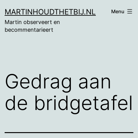
Ga
MARTINHOUDTHETBIJ.NL
Menu
naar
Martin observeert en
de
becommentarieert
inhoud
Gedrag aan
de bridgetafel