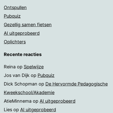
Ontspullen
Pubquiz
Gezellig samen fietsen
AI uitgeprobeerd
Oplichters
Recente reacties
Reina
op
Spelwijze
Jos van Dijk
op
Pubquiz
Dick Schopman
op
De Hervormde Pedagogische
Kweekschool/Akademie
AtieMinnema
op
AI uitgeprobeerd
Lies
op
AI uitgeprobeerd