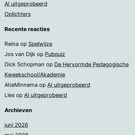
AI uitgeprobeerd
Oplichters
Recente reacties
Reina
op
Spelwijze
Jos van Dijk
op
Pubquiz
Dick Schopman
op
De Hervormde Pedagogische
Kweekschool/Akademie
AtieMinnema
op
AI uitgeprobeerd
Lies
op
AI uitgeprobeerd
Archieven
juni 2026