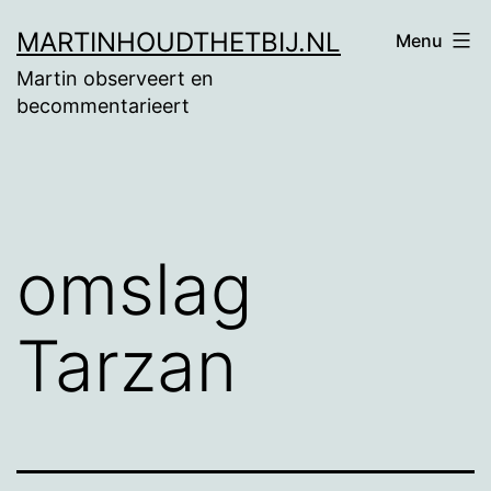
Ga
MARTINHOUDTHETBIJ.NL
Menu
naar
Martin observeert en
de
becommentarieert
inhoud
omslag
Tarzan