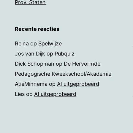
Prov. Staten
Recente reacties
Reina
op
Spelwijze
Jos van Dijk
op
Pubquiz
Dick Schopman
op
De Hervormde
Pedagogische Kweekschool/Akademie
AtieMinnema
op
AI uitgeprobeerd
Lies
op
AI uitgeprobeerd