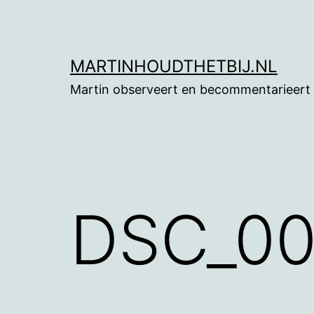
Ga
naar
de
MARTINHOUDTHETBIJ.NL
inhoud
Martin observeert en becommentarieert
DSC_0