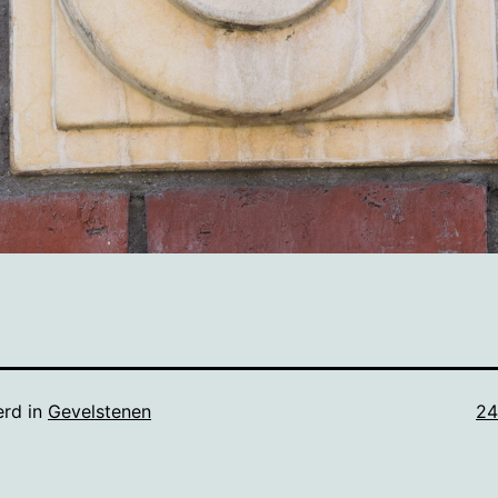
Vo
erd in
Gevelstenen
24
gr