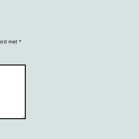
eerd met
*