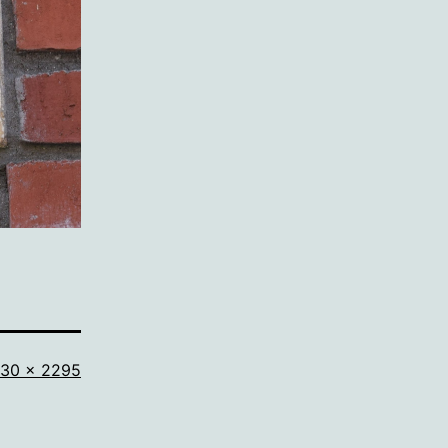
lledige
30 × 2295
ootte