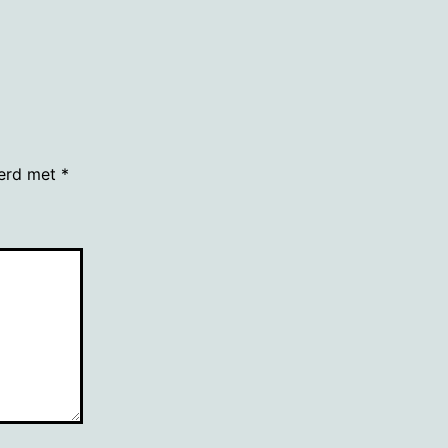
eerd met
*