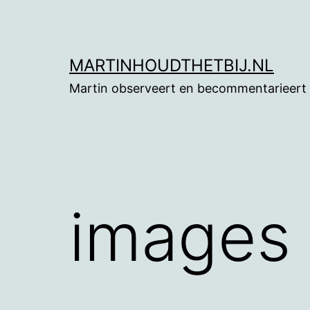
Ga
naar
de
MARTINHOUDTHETBIJ.NL
inhoud
Martin observeert en becommentarieert
images