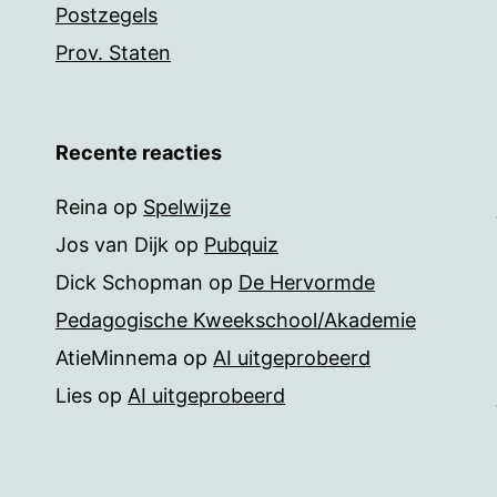
Postzegels
Prov. Staten
Recente reacties
Reina
op
Spelwijze
Jos van Dijk
op
Pubquiz
Dick Schopman
op
De Hervormde
Pedagogische Kweekschool/Akademie
AtieMinnema
op
AI uitgeprobeerd
Lies
op
AI uitgeprobeerd