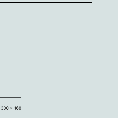
Volledige
300 × 168
grootte