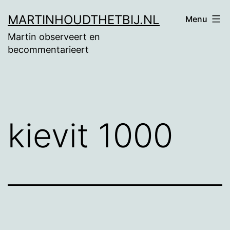
Ga
MARTINHOUDTHETBIJ.NL
Menu
naar
Martin observeert en
de
becommentarieert
inhoud
kievit 1000