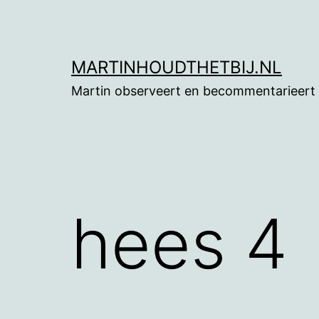
Ga
naar
de
MARTINHOUDTHETBIJ.NL
inhoud
Martin observeert en becommentarieert
hees 4