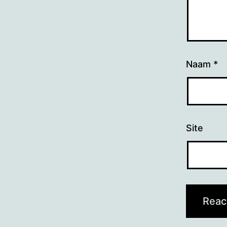
Naam
*
Site