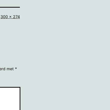
Volledige
300 × 274
grootte
eerd met
*