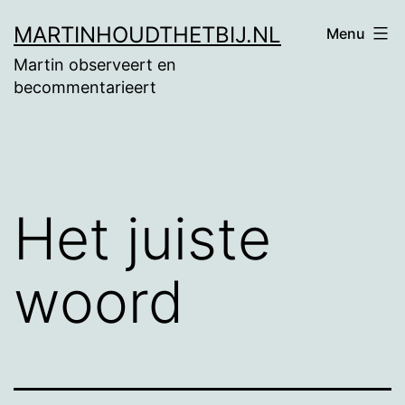
Ga
MARTINHOUDTHETBIJ.NL
Menu
naar
Martin observeert en
de
becommentarieert
inhoud
Het juiste
woord