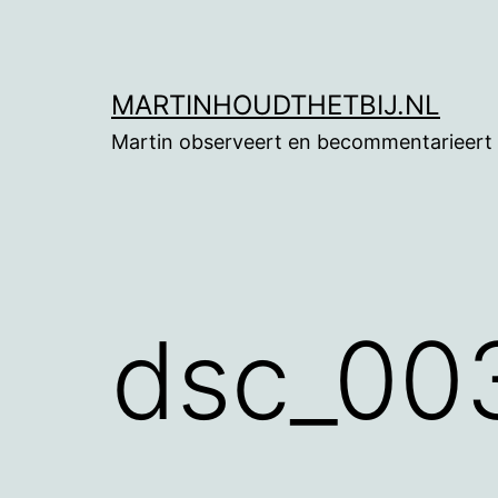
Ga
naar
de
MARTINHOUDTHETBIJ.NL
inhoud
Martin observeert en becommentarieert
dsc_00