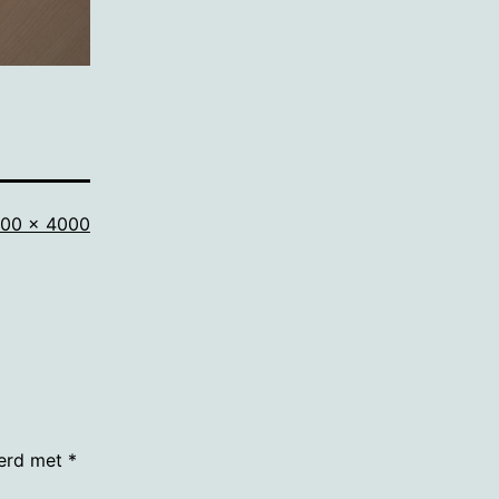
lledige
00 × 4000
ootte
eerd met
*