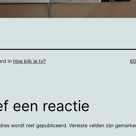
Vo
erd in
Hoe kijk je tv?
60
gr
f een reactie
dres wordt niet gepubliceerd.
Vereiste velden zijn gemark