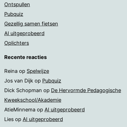
Ontspullen
Pubquiz
Gezellig samen fietsen
AI uitgeprobeerd
Oplichters
Recente reacties
Reina
op
Spelwijze
Jos van Dijk
op
Pubquiz
Dick Schopman
op
De Hervormde Pedagogische
Kweekschool/Akademie
AtieMinnema
op
AI uitgeprobeerd
Lies
op
AI uitgeprobeerd