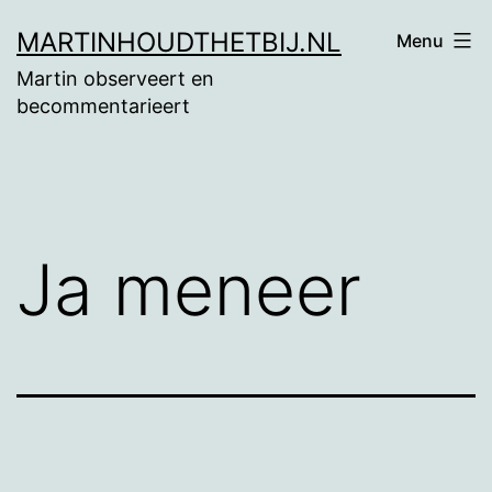
Ga
MARTINHOUDTHETBIJ.NL
Menu
naar
Martin observeert en
de
becommentarieert
inhoud
Ja meneer