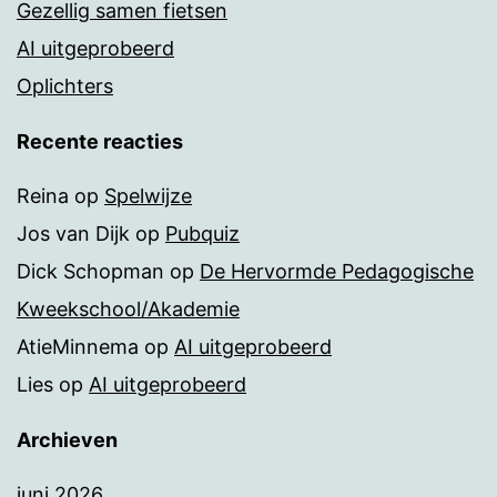
Gezellig samen fietsen
AI uitgeprobeerd
Oplichters
Recente reacties
Reina
op
Spelwijze
Jos van Dijk
op
Pubquiz
Dick Schopman
op
De Hervormde Pedagogische
Kweekschool/Akademie
AtieMinnema
op
AI uitgeprobeerd
Lies
op
AI uitgeprobeerd
Archieven
juni 2026