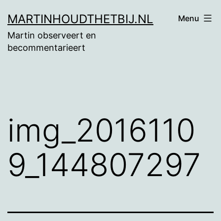
Ga
MARTINHOUDTHETBIJ.NL
Menu
naar
Martin observeert en
de
becommentarieert
inhoud
img_2016110
9_144807297