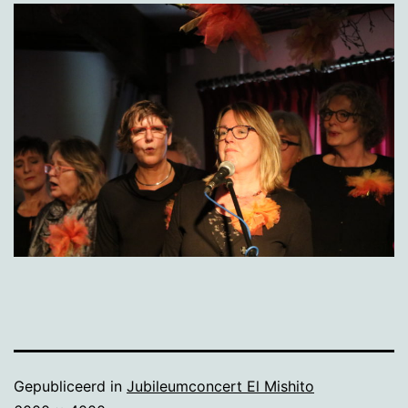
Gepubliceerd in
Jubileumconcert El Mishito