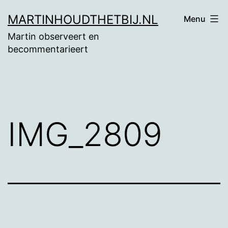
Ga
MARTINHOUDTHETBIJ.NL
Menu
naar
Martin observeert en
de
becommentarieert
inhoud
IMG_2809