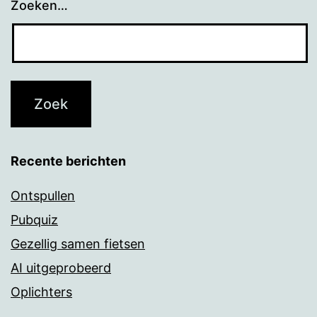
Zoeken…
Recente berichten
Ontspullen
Pubquiz
Gezellig samen fietsen
AI uitgeprobeerd
Oplichters