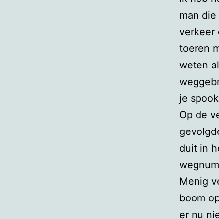
man die 
verkeer 
toeren m
weten al
weggebru
je spookr
Op de ve
gevolgde
duit in 
wegnumm
Menig ve
boom op 
er nu ni