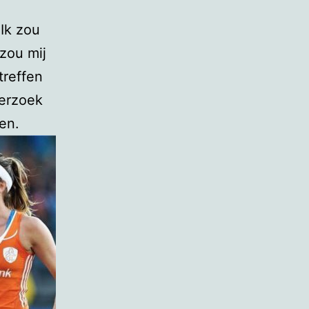
 Ik zou
zou mij
treffen
derzoek
en.