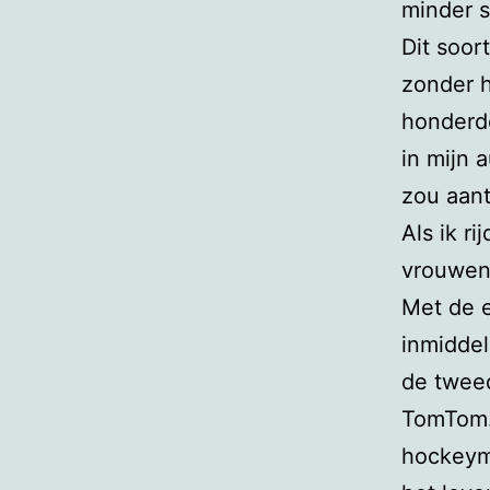
minder s
Dit soor
zonder 
honderde
in mijn 
zou aant
Als ik r
vrouwen 
Met de e
inmiddel
de tweed
TomTom.
hockeyme