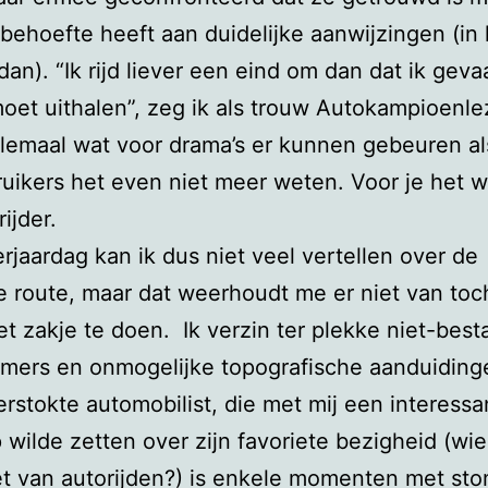
behoefte heeft aan duidelijke aanwijzingen (in 
dan). “Ik rijd liever een eind om dan dat ik gevaa
oet uithalen”, zeg ik als trouw Autokampioenle
lemaal wat voor drama’s er kunnen gebeuren a
ikers het even niet meer weten. Voor je het 
ijder.
rjaardag kan ik dus niet veel vertellen over de
 route, maar dat weerhoudt me er niet van toc
het zakje te doen. Ik verzin ter plekke niet-bes
ers en onmogelijke topografische aanduiding
rstokte automobilist, die met mij een interessa
wilde zetten over zijn favoriete bezigheid (wi
et van autorijden?) is enkele momenten met st