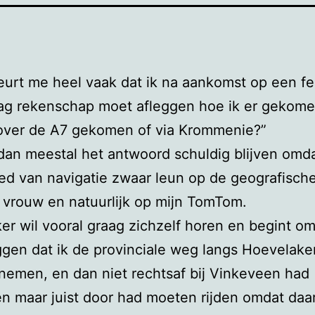
urt me heel vaak dat ik na aankomst op een fe
dag rekenschap moet afleggen hoe ik er gekome
 over de A7 gekomen of via Krommenie?”
dan meestal het antwoord schuldig blijven omda
ed van navigatie zwaar leun op de geografisch
 vrouw en natuurlijk op mijn TomTom.
er wil vooral graag zichzelf horen en begint o
eggen dat ik de provinciale weg langs Hoevelak
emen, en dan niet rechtsaf bij Vinkeveen had
 maar juist door had moeten rijden omdat daar