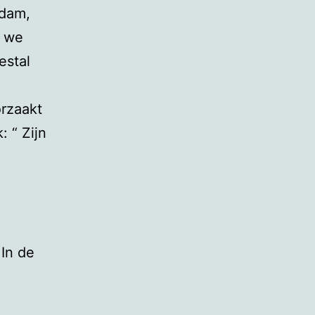
rdam,
p we
estal
rzaakt
: “ Zijn
 In de