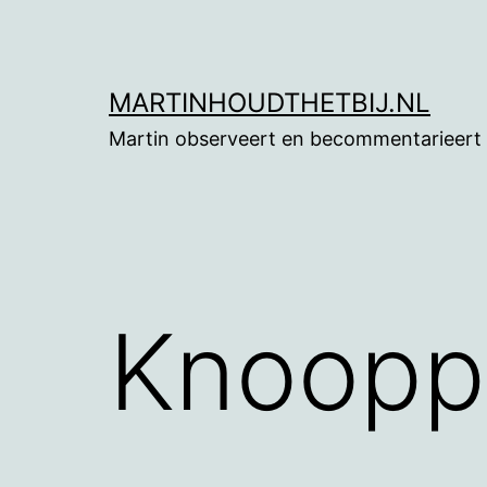
Ga
naar
de
MARTINHOUDTHETBIJ.NL
inhoud
Martin observeert en becommentarieert
Knoopp