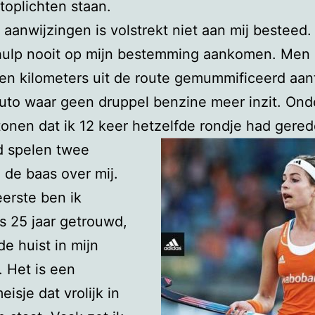
toplichten staan.
t aanwijzingen is volstrekt niet aan mij besteed.
hulp nooit op mijn bestemming aankomen. Men 
n kilometers uit de route gemummificeerd aan
auto waar geen druppel benzine meer inzit. On
onen dat ik 12 keer hetzelfde rondje had gered
ijd spelen twee
de baas over mij.
erste ben ik
s 25 jaar getrouwd,
e huist in mijn
 Het is een
isje dat vrolijk in