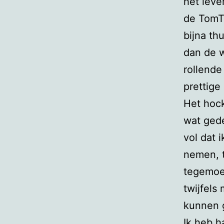
het leve
de TomTo
bijna thu
dan de 
rollende
prettige
Het hoc
wat gede
vol dat i
nemen, t
tegemoe
twijfels
kunnen 
Ik heb h