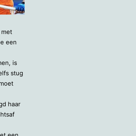
 met
je een
en, is
lfs stug
 moet
gd haar
chtsaf
met een