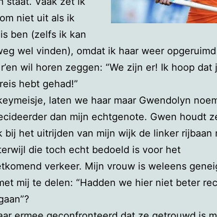
n staat. Vaak zet ik
m niet uit als ik
is ben (zelfs ik kan
weg wel vinden), omdat ik haar weer opgeruimd
 r’en wil horen zeggen: “We zijn er! Ik hoop dat 
 reis hebt gehad!”
keymeisje, laten we haar maar Gwendolyn noem
cideerder dan mijn echtgenote. Gwen houdt ze
k bij het uitrijden van mijn wijk de linker rijbaan
erwijl die toch echt bedoeld is voor het
tkomend verkeer. Mijn vrouw is weleens genei
 met mij te delen: “Hadden we hier niet beter re
gaan”?
aar ermee geconfronteerd dat ze getrouwd is 