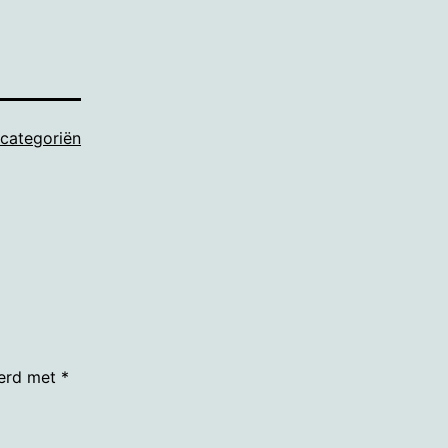
 categoriën
eerd met
*