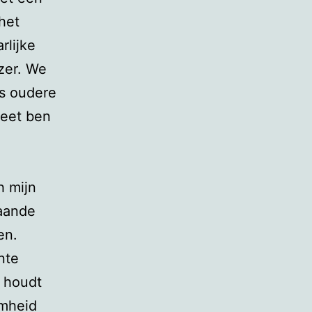
het
rlijke
zer. We
ls oudere
weet ben
h mijn
taande
en.
nte
e houdt
omheid