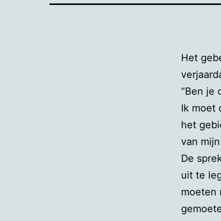
Het gebe
verjaar
“Ben je
Ik moet 
het gebi
van mijn
De sprek
uit te l
moeten n
gemoeten