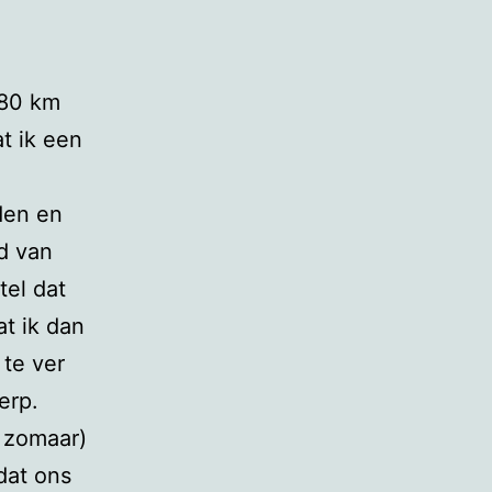
 80 km
t ik een
den en
d van
tel dat
at ik dan
 te ver
erp.
t zomaar)
dat ons