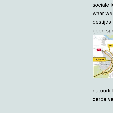
sociale 
waar we 
destijds
geen sp
natuurli
derde ve