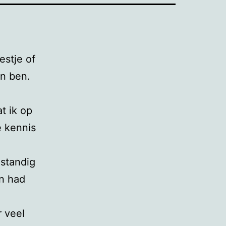
estje of
n ben.
t ik op
e kennis
mstandig
en had
 veel