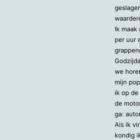
geslagen
waarder
Ik maak 
per uur 
grappenm
Godzijda
we horen
mijn pop
ik op de
de motor
ga: auto
Als ik v
kondig i